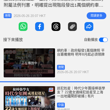
r
e
附屬法例刊憲，明確提出現階段發出1萬個網約車牌
i
照，當局形容此為審慎穩妥合適做法。 1萬輛網約車
n
2026-05-26 20:07 HKT
閱讀更多
港聞
每天可合共提供約12萬個行程 運物局建議，現階段
g
以1萬為車輛許可證數目上限，並由署長藉憲報公告
T
指明此上限。假設每名網約車司機平均每天營運約6
i
小時，每小時可完成兩個行程
接下來播放
自動播放
m
e
網約車︱政府擬發1萬個牌照 平
台籌備需時 明年8月起必須領牌
正在播放中
港聞
2026-05-26 20:07 HKT
逃犯剋星｜時代少年團接棒張學
友？ 22歲女通緝犯追星至上海
一出地鐵閘即被捕 | 有片
中國
25分鐘前