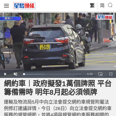
繁
简
R
-
1:22
L
P
U
P
F
o
l
n
i
u
a
a
m
c
l
網約車︱政府擬發1萬個牌照 平台
e
d
y
u
t
l
e
t
u
s
d
e
r
c
m
籌備需時 明年8月起必須領牌
:
e
r
3
-
e
6
i
e
a
.
n
n
7
運輸及物流局5月中向立法會提交網約車規管附屬法
-
4
P
i
%
i
例修訂建議詳情，今日（26日）向立法會提交網約車
c
t
n
服務的規管細節，並將4項與規管網約車服務相關的
u