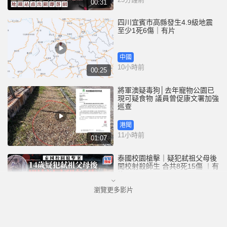
00:31
四川宜賓市高縣發生4.9級地震
至少1死6傷｜有片
中國
10小時前
00:25
將軍澳疑毒狗│去年寵物公園已
現可疑食物 議員曾促康文署加強
巡查
港聞
11小時前
01:07
泰國校園槍擊｜疑犯弒祖父母後
闖校射殺師生 合共8死15傷 ︱有
片
瀏覽更多影片
國際
12小時前
02:41
白海豚吹襲沖繩至少3傷 25萬居