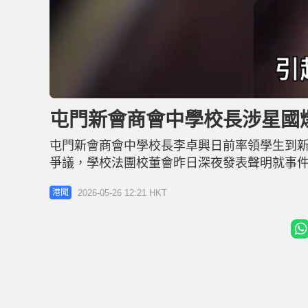
L
U
o
n
a
m
d
u
屯門新會商會中學校長涉星國
e
t
d
e
:
6
屯門新會商會中學校長李卓興日前率領學生到
5
.
4
爭議，學校法團校董會昨日深夜發表聲明就事
1
%
聲譽，定必嚴肅處理。多名學生今早返校時形
2026-05-26 12:21 HKT
港聞
語，對事件感到意外與不恰當。 教員守候學生
員在正門及良景