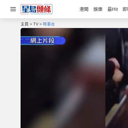
港聞
娛樂
最Hit
即
主頁
TV
時事台