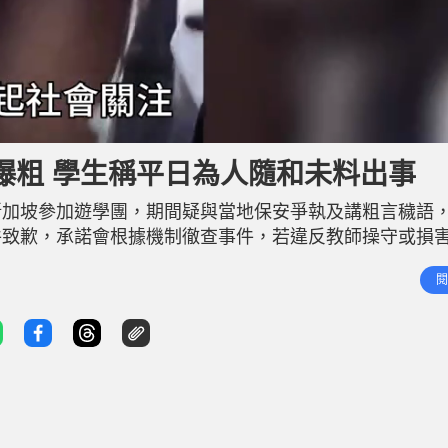
爆粗 學生稱平日為人隨和未料出事
新加坡參加遊學團，期間疑與當地保安爭執及講粗言穢語
件致歉，承諾會根據機制徹查事件，若違反教師操守或損
容校長平日為人隨和，甚至經常在早會提醒學生不要說粗
閱
回校︰不想他們受驚 師生今早7時許如常返學，校方派多