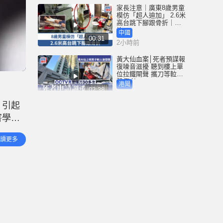
家長注意｜廣東8歲男童
模仿「超人迪加」 2.6米
高台跳下腳跟骨折｜有
片
中國
00:31
2小時前
黃大仙血案│死者預謀報
復噪音滋擾 聽到樓上單
位拉鐵閘聲 攜刀等𨋢伏
擊傷者
港聞
02:38
3小時前
，引起
大阪地鐵列車乘客「尿
害學校
袋」起火 御堂筋線一度
全面停駛
言穢
港聞
讀更多
00:21
名教職
4小時前
泰國校園槍擊｜增至9死
倖存老師憶生死瞬間：
他想殺我剛好子彈用完
國際
01:08
7小時前
星島申訴王 | 港婦自稱白
龍王信徒 甜品店派錢每