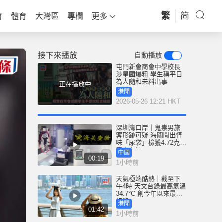
繁
简
育
體育
大灣區
專欄
更多
接下來播放
自動播放
屯門新會商會中學校長
涉星國爆粗 學生稱平日
為人隨和未料出事
正在播放中
港聞
2026-05-26 12:21 HKT
深圳灣口岸｜鬼祟男旅
客形跡可疑 海關聞出怪
味「尿袋」檢獲4.72克冰
毒｜有片
中國
00:19
1小時前
天氣極端酷熱｜截至下
午4時 天文台錄最高氣溫
34.7°C 創今年以來最高
紀錄
港聞
01:42
1小時前