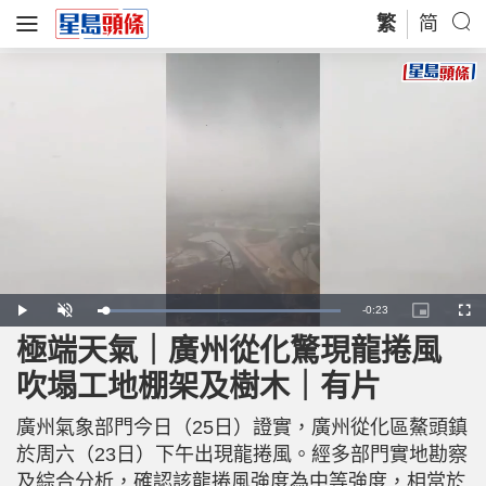
繁
简
R
-
0:23
L
P
U
P
F
o
l
n
i
u
a
a
m
c
l
極端天氣｜廣州從化驚現龍捲風
e
d
y
u
t
l
e
t
u
s
d
e
r
c
m
吹塌工地棚架及樹木｜有片
:
e
r
1
-
e
0
i
e
a
0
n
n
.
廣州氣象部門今日（25日）證實，廣州從化區鰲頭鎮
-
0
P
i
0
i
於周六（23日）下午出現龍捲風。經多部門實地勘察
%
c
t
n
及綜合分析，確認該龍捲風強度為中等強度，相當於
u