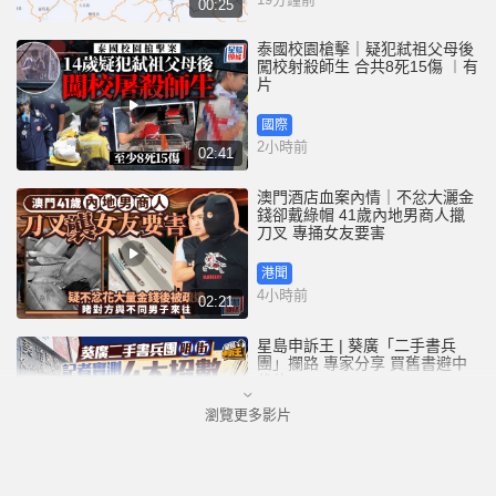
00:25
泰國校園槍擊｜疑犯弒祖父母後
闖校射殺師生 合共8死15傷 ︱有
片
國際
2小時前
02:41
澳門酒店血案內情｜不忿大灑金
錢卻戴綠帽 41歲內地男商人擸
刀叉 專捅女友要害
港聞
4小時前
02:21
星島申訴王 | 葵廣「二手書兵
團」攔路 專家分享 買舊書避中
伏位
瀏覽更多影片
港聞
4小時前
03:50
將軍澳寵物公園史賓格犬疑被毒