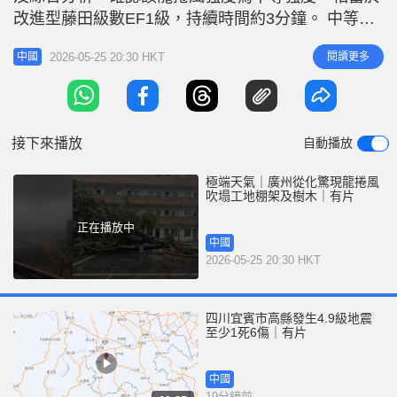
r
e
改進型藤田級數EF1級，持續時間約3分鐘。 中等強
i
度路徑長約1.5公里 據內地傳媒報道，廣州市氣象
n
2026-05-25 20:30 HKT
閱讀更多
中國
台、從化區氣象局聯同佛山市龍捲風研究中心，於昨
g
日（24日）前往鰲頭鎮華夏職業學院附近進行實地調
T
查。現場遺下不少被龍捲風蹂躪的痕跡，包括部分樹
i
木倒伏、建築工地內的
接下來播放
自動播放
m
e
極端天氣｜廣州從化驚現龍捲風
吹塌工地棚架及樹木｜有片
正在播放中
中國
2026-05-25 20:30 HKT
四川宜賓市高縣發生4.9級地震
至少1死6傷｜有片
中國
19分鐘前