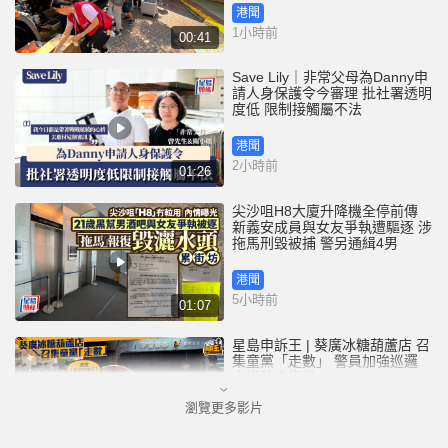
港聞
1小時前
00:41
Save Lily｜非常父母為Danny申
請人身保護令今審理 批社署透明
度低 限制接觸屬不法
港聞
2小時前
01:26
尖沙咀H8大廈升降機全停前傳
新義安成員與女友爭執遭驅逐 涉
拖馬刑毀被捕 警另通緝4男
港聞
5小時前
01:07
星島申訴王 | 葵廣冰糖葫蘆店 召
集童黨「走數」 警員加強巡邏
食街秩序復常
瀏覽更多影片
港聞
16小時前
02:45