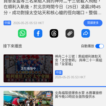
員黎家盈等三名乘組人員的神舟二十三號載人飛船，
r
e
i
在順利入軌後，於北京時間今日（25日）凌晨2時45
n
分，成功對接太空站天和核心艙的徑向端口。整個交
會對接過程歷時約3.5小時，過程精準順暢。 歷時3.5
g
2026-05-25 05:53 HKT
閱讀更多
中國
小時 成功對接天和核心艙 至北京時間今日清晨5時13
T
分，在軌執行任務的神舟二十一號航天員乘組順利打
i
開「家門」，熱烈歡迎遠道而來的神舟二十三號航天
m
員乘組入駐中國
接下來播放
自動播放
e
神舟二十三號｜乘組順利進駐天
宮「太空會師」 與神二十一乘組
拍「全家福」
正在播放中
中國
2026-05-25 05:53 HKT
北角福蔭道爆食水管 水務署搶修
冀今晚10時前全面恢復供水