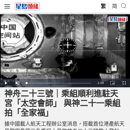
繁
简
R
-
1:09
L
P
U
P
F
o
l
n
i
u
a
a
m
c
l
神舟二十三號｜乘組順利進駐天
e
d
y
u
t
l
e
t
u
s
d
e
r
c
m
宮「太空會師」 與神二十一乘組
:
e
r
3
-
e
9
i
e
a
.
拍「全家福」
n
n
4
-
7
P
i
%
i
c
據中國載人航天工程辦公室消息，搭載首位港產航天
t
n
u