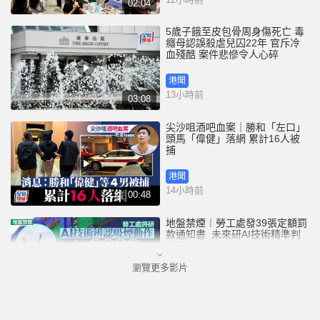
02:04
5歲子餓至皮包骨周身傷死亡 毒
癮母認誤殺虐兒囚22年 官斥冷
血殘酷 案件悲慘令人心碎
港聞
13小時前
03:08
尖沙咀酒吧血案｜勝和「左口」
頭馬「偉健」落網 累計16人被
捕
港聞
14小時前
00:48
地盤禁煙︱勞工處發39張定額罰
款通知書 未來研AI技術精準判
斷吸煙行為
瀏覽更多影片
港聞
14小時前
01:52
3歲女童衝紅燈遭電車撞斃 司機