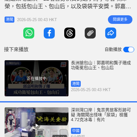
r
e
榮，包括包山王、包山后，以及袋袋平安獎。郭嘉明
i
和龔子珊衛冕包山王、包山后，二人分別得760分和
n
2026-05-25 00:43 HKT
閱讀更多
港聞
999分。 黃志傑獲男子組季軍，得742分；郭俊賢獲
g
男子組亞軍，得853分；馬學銘以177個包奪得「袋
T
袋平安獎」。 郭嘉明「超前」落地 鍾玉川被DQ 踏
i
正凌晨零
接下來播放
自動播放
m
e
長洲搶包山︱郭嘉明和龔子珊成
功衛冕包山王、包山后
正在播放中
港聞
2026-05-25 00:43 HKT
深圳灣口岸｜鬼祟男旅客形跡可
疑 海關聞出怪味「尿袋」檢獲
4.72克冰毒｜有片
中國
6小時前