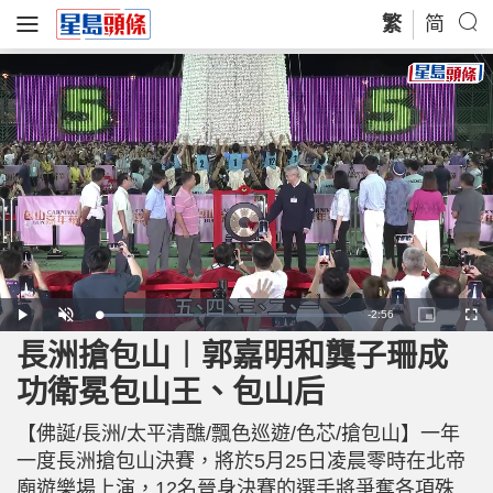
繁
简
R
-
2:56
L
P
U
P
F
o
l
n
i
u
a
a
m
c
l
長洲搶包山︱郭嘉明和龔子珊成
e
d
y
u
t
l
e
t
u
s
d
e
r
c
m
功衛冕包山王、包山后
:
e
r
1
-
e
7
i
e
a
.
n
n
9
【佛誕/長洲/太平清醮/飄色巡遊/色芯/搶包山】一年
-
7
P
i
%
i
一度長洲搶包山決賽，將於5月25日凌晨零時在北帝
c
t
n
廟遊樂場上演，12名晉身決賽的選手將爭奪各項殊
u