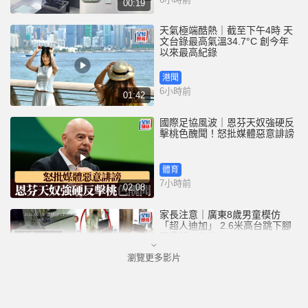
00:19
天氣極端酷熱｜截至下午4時 天
文台錄最高氣溫34.7°C 創今年
以來最高紀錄
港聞
6小時前
01:42
國際足協風波｜恩芬天奴強硬反
擊桃色醜聞！怒批媒體惡意誹謗
體育
7小時前
02:08
家長注意｜廣東8歲男童模仿
「超人迪加」 2.6米高台跳下腳
跟骨折｜有片
瀏覽更多影片
中國
8小時前
00:31
黃大仙血案│死者預謀報復噪音