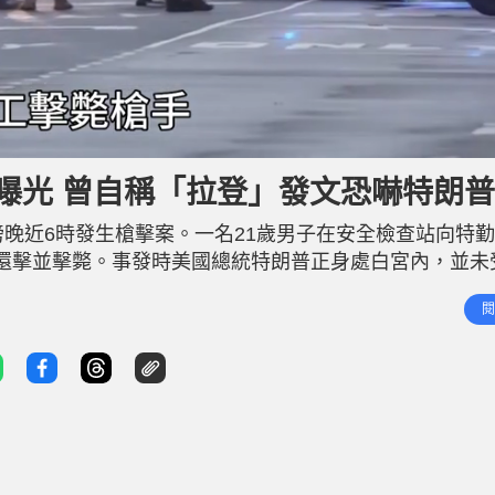
曝光 曾自稱「拉登」發文恐嚇特朗普
傍晚近6時發生槍擊案。一名21歲男子在安全檢查站向特
當場開火還擊並擊斃。事發時美國總統特朗普正身處白宮內，並
局證實，涉案男子靠近位於17街與賓夕法尼亞大道交界的檢
閱
勤局人員隨即鳴槍反制，疑犯中彈後送院證實不治