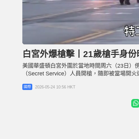
L
U
o
n
a
m
d
u
白宮外爆槍擊丨21歲槍手身份
e
t
d
e
:
2
美國華盛頓白宮外圍於當地時間周六（23日）
3
.
3
（Secret Service）人員開槍，隨即被
8
%
據美國CNN及Fox News等傳媒報道，特勤
2026-05-24 10:56 HKT
國際
時，突然從袋中拔出手槍向執法人員開火。特