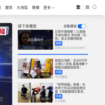
繁
简
育
體育
大灣區
專欄
更多
接下來播放
自動播放
白宮外爆槍擊丨21歲槍
手身份曝光 曾自稱「拉
登」發文恐嚇特朗普
正在播放中
國際
2026-05-24 10:56 HKT
颱風白海豚︱全台632宗
災情6人受傷 基隆港數十
噸重貨櫃連環倒塌｜有
片
中國
00:25
49分鐘前
「穿凳挑戰」熱爆｜內
地青少年盲目跟風博流
量 卡頸鎖腿頻生要消防
解救｜有片
中國
01:02
1小時前