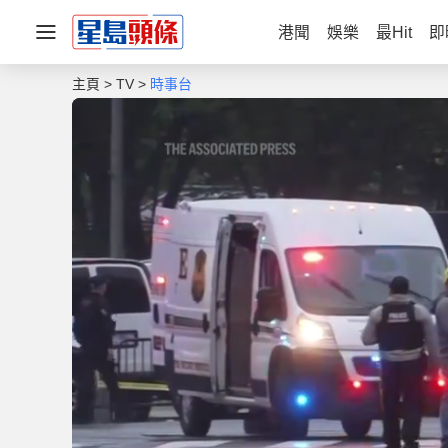
港聞
娛樂
最Hit
即
主頁
TV
時事台