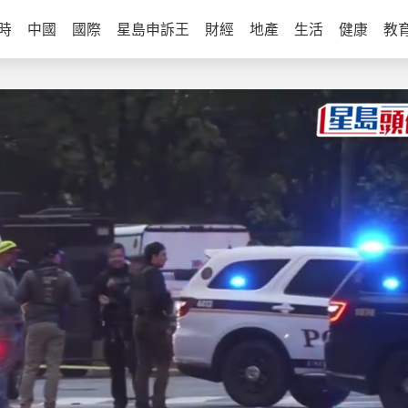
時
中國
國際
星島申訴王
財經
地產
生活
健康
教