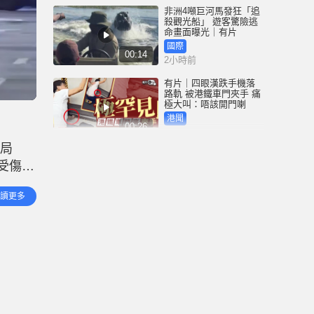
非洲4噸巨河馬發狂「追
殺觀光船」 遊客驚險逃
命畫面曝光｜有片
國際
00:14
2小時前
有片｜四眼漢跌手機落
路軌 被港鐵車門夾手 痛
極大叫：唔該開門喇
港聞
00:26
2小時前
勤局
天氣極端酷熱︱大埔船
未受傷。
灣行山男暈倒 直升機送
院途中不治
查站
港聞
讀更多
01:27
3小時前
天氣極端酷熱︱市民無
懼高溫繼續郊遊樂 出盡
法寶食西瓜雪條消暑
港聞
01:27
4小時前
深圳坂銀隧道︱5男女午
夜「電雞炸街」 齊齊行