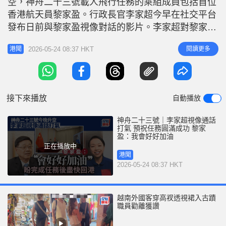
空，神舟二十三號載人飛行任務的乘組成員包括首位
r
e
i
香港航天員黎家盈。行政長官李家超今早在社交平台
n
發布日前與黎家盈視像對話的影片。李家超對黎家盈
擔任載荷專家參與國家載人航天飛行任務感到驕傲並
g
2026-05-24 08:37 HKT
閱讀更多
港聞
送上祝福，又問候黎家盈的訓練和生活狀況，希望黎
T
家盈以最佳條件為國家續寫航天事業輝煌篇章。黎家
i
盈表示，訓練雖然艱苦，但會全力以赴完成飛行任
m
務。 李家超打氣：成功參與任務是
接下來播放
自動播放
e
神舟二十三號｜李家超視像通話
打氣 預祝任務圓滿成功 黎家
盈：我會好好加油
正在播放中
港聞
2026-05-24 08:37 HKT
越南外國客穿高衩透視裙入古蹟
職員勸離獲讚