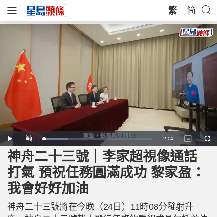
繁
简
R
-
2:04
L
P
U
P
F
o
l
n
i
u
a
a
m
c
l
神舟二十三號｜李家超視像通話
e
d
y
u
t
l
e
t
u
s
d
e
r
c
m
打氣 預祝任務圓滿成功 黎家盈：
:
e
r
2
-
e
2
i
e
a
.
我會好好加油
n
n
6
-
8
P
i
%
i
c
神舟二十三號將在今晚（24日）11時08分發射升
t
n
u