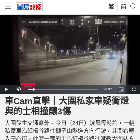
繁
简
R
-
0:07
L
P
U
P
F
o
l
n
i
u
a
a
m
c
l
車Cam直擊｜大圍私家車疑衝燈
e
d
y
u
t
l
e
t
u
s
d
e
r
c
m
與的士相撞釀3傷
:
e
r
1
-
e
0
i
e
a
0
n
n
.
大圍發生交通意外。今日（24日）凌晨零時許，一輛
-
0
P
i
0
i
私家車沿紅梅谷路往獅子山隧道方向行駛，其間右轉
%
c
t
n
入田心街，此時一輛的士沿紅梅谷路往港鐵大圍站方
u