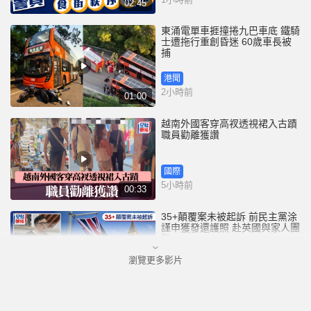
02:45
東涌電單車捱撞捲九巴車底 鐵騎
士遭拖行重創昏迷 60歲車長被
捕
港聞
2小時前
01:00
越南外國客穿高衩透視裙入古蹟
職員勸離獲讚
國際
5小時前
00:33
35+顛覆案未被起訴 前民主黨涂
謹申獲發還護照 赴英國與家人團
聚
瀏覽更多影片
港聞
5小時前
00:58
薄扶林域多利道重60公斤野豬被