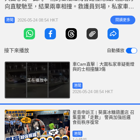
r
e
向直駛馳至，結果兩車相撞。救護員到場，私家車26
i
歲姓蘇女司機胸口受傷，而的士45歲姓曾男司機和24
n
2026-05-24 08:54 HKT
閱讀更多
港聞
歲姓冼男乘客分別胸口和手臉受傷，3人清醒被送往
g
沙田威爾斯親王醫院治理。 網上流出意外一刻車
T
Cam影片，所見私家車在路口右轉，的士則直駛駛
i
至，當時直駛方向行車燈號為
接下來播放
自動播放
m
e
車Cam直擊｜大圍私家車疑衝燈
與的士相撞釀3傷
正在播放中
港聞
2026-05-24 08:54 HKT
星島申訴王 | 葵廣冰糖葫蘆店 召
集童黨「走數」 警員加強巡邏
食街秩序復常
港聞
1小時前