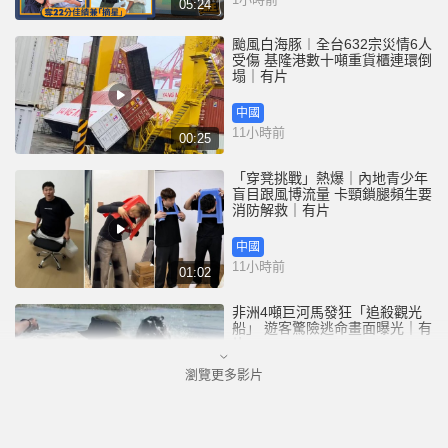
05:24
颱風白海豚︱全台632宗災情6人
受傷 基隆港數十噸重貨櫃連環倒
塌｜有片
中國
11小時前
00:25
「穿凳挑戰」熱爆｜內地青少年
盲目跟風博流量 卡頸鎖腿頻生要
消防解救｜有片
中國
11小時前
01:02
非洲4噸巨河馬發狂「追殺觀光
船」 遊客驚險逃命畫面曝光｜有
片
瀏覽更多影片
國際
12小時前
00:14
有片｜四眼漢跌手機落路軌 被港