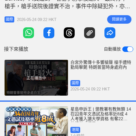
r
e
槍手，槍手送院後證實不治，事件中除疑犯外，亦有
i
一名路人被流彈擊中受傷，暫未清楚其傷勢及中彈來
n
2026-05-24 09:22 HKT
閱讀更多
國際
源。秘勤局證實，現場所屬執法人員均無受傷。 聯
g
邦調查局（FBI）局長帕特爾（Kash Patel）發表聲
T
明，指大批執法人員已趕赴現場支援。事發時美國總
i
統特朗
接下來播放
自動播放
m
e
白宮外驚傳十多響槍聲 槍手遭特
勤局擊斃 特朗普當時身處府內
正在播放中
國際
2026-05-24 09:22 HKT
星島申訴王 | 懲教署有教無類 14
在囚青年文憑試及格率近8成 4
人考獲入讀大學資格 有奪22分
佳績兼「摘星」
港聞
1小時前