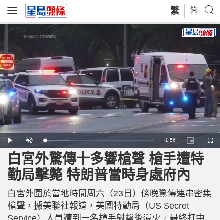
繁
简
R
-
1:56
L
P
U
P
F
o
l
n
i
u
a
a
m
c
l
白宮外驚傳十多響槍聲 槍手遭特
e
d
y
u
t
l
e
t
u
s
d
e
r
c
m
勤局擊斃 特朗普當時身處府內
:
e
r
2
-
e
3
i
e
a
.
n
n
3
白宮外圍於當地時間周六（23日）傍晚驚傳連串密集
-
8
P
i
%
i
槍聲，據美聯社報道，美國特勤局（US Secret
c
t
n
Service）人員遭到一名槍手射擊後還火，最終打中
u