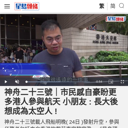
繁
简
R
-
0:54
L
P
U
P
F
o
l
n
i
u
a
a
m
c
l
神舟二十三號｜市民感自豪盼更
e
d
y
u
t
l
e
t
u
s
d
e
r
c
m
多港人參與航天 小朋友 : 長大後
:
e
r
5
-
e
3
i
e
a
.
想成為太空人 !
n
n
9
-
2
P
i
%
i
c
神舟二十三號載人飛船明晚( 24日 )發射升空，參與
t
n
u