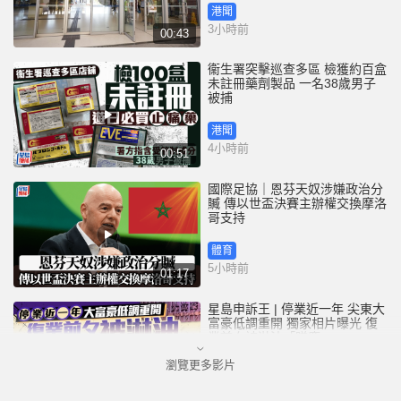
港聞
3小時前
00:43
衞生署突擊巡查多區 檢獲約百盒
未註冊藥劑製品 一名38歲男子
被捕
港聞
4小時前
00:51
國際足協｜恩芬天奴涉嫌政治分
贓 傳以世盃決賽主辦權交換摩洛
哥支持
體育
5小時前
01:17
星島申訴王 | 停業近一年 尖東大
富豪低調重開 獨家相片曝光 復
業前夕被淋油「贈慶」
瀏覽更多影片
港聞
6小時前
02:52