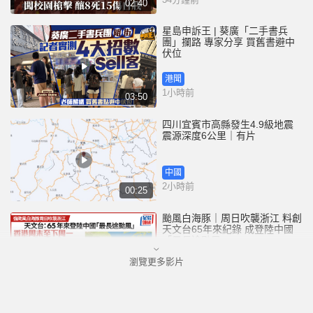
02:40
星島申訴王 | 葵廣「二手書兵
團」攔路 專家分享 買舊書避中
伏位
港聞
1小時前
03:50
四川宜賓市高縣發生4.9級地震
震源深度6公里｜有片
中國
2小時前
00:25
颱風白海豚｜周日吹襲浙江 料創
天文台65年來紀錄 成登陸中國
「最長途颱風」
瀏覽更多影片
港聞
3小時前
00:58
「非常父母」為Danny申請人身