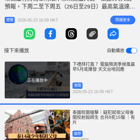
r
e
預報，下周二至下周五（26日至29日）最高氣溫達
i
33℃。隨季候風全面爆發，大量暖濕氣流將為本港帶
n
2026-05-23 16:09 HKT
閱讀更多
港聞
來充沛水汽及不穩定天氣，甚至有利熱帶氣旋於季風
g
槽上形成。天文台正密切監測南海潛在低壓系統的發
T
展，呼籲市民留意最新天氣消息。 亞洲大陸受熱升
i
溫 促使西南季候風爆發 天
接下來播放
自動播放
m
e
下禮拜打風？ 電腦預測季候風最
早5月底爆發 天文台咁回應
正在播放中
港聞
2026-05-23 16:09 HKT
泰國校園槍擊｜疑犯弒祖父母後
闖校射殺師生 合共8死15傷 ︱有
片
國際
34分鐘前