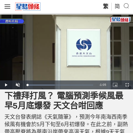
繁
简
R
-
1:05
L
P
U
P
F
o
l
n
i
u
a
a
m
c
l
下禮拜打風？ 電腦預測季候風最
e
d
y
u
t
l
e
t
u
s
d
e
r
c
m
早5月底爆發 天文台咁回應
:
e
r
4
-
e
1
i
e
a
.
n
n
7
天文台發表網誌《天氣隨筆》，預測今年南海西南季
-
7
P
i
%
i
候風有機會於5月下旬至6月初爆發。在此之前，副熱
c
t
n
帶高壓脊將為華南沿岸帶來高溫天氣，根據9天天氣
u