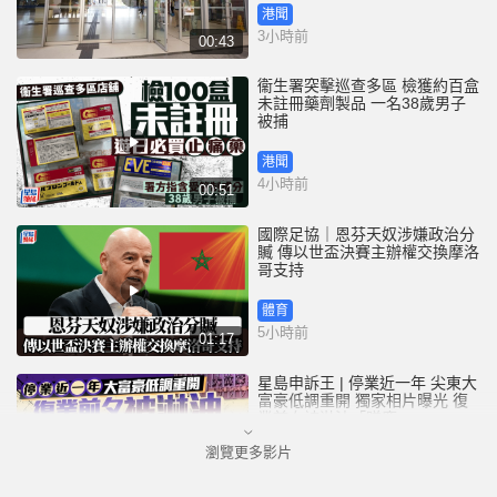
港聞
3小時前
00:43
衞生署突擊巡查多區 檢獲約百盒
未註冊藥劑製品 一名38歲男子
被捕
港聞
4小時前
00:51
國際足協｜恩芬天奴涉嫌政治分
贓 傳以世盃決賽主辦權交換摩洛
哥支持
體育
5小時前
01:17
星島申訴王 | 停業近一年 尖東大
富豪低調重開 獨家相片曝光 復
業前夕被淋油「贈慶」
瀏覽更多影片
港聞
6小時前
02:52