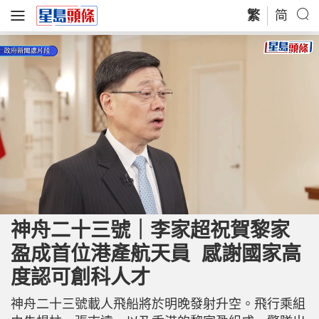
繁
简
L
U
o
n
a
m
神舟二十三號｜李家超祝賀黎家
d
u
e
t
d
e
盈成首位港產航天員 感謝國家高
:
5
4
.
度認可創科人才
6
6
%
神舟二十三號載人飛船將於明晚發射升空。飛行乘組