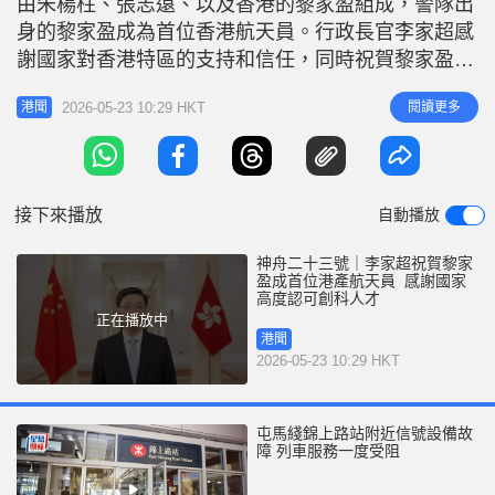
由朱楊柱、張志遠、以及香港的黎家盈組成，警隊出
身的黎家盈成為首位香港航天員。行政長官李家超感
謝國家對香港特區的支持和信任，同時祝賀黎家盈博
士通過嚴格選拔和訓練成為國家第四批航天員，為國
2026-05-23 10:29 HKT
閱讀更多
港聞
家航天事業貢獻香港力量。李家超預祝神舟二十三號
飛行任務圓滿成功。 李家超祝賀黎家盈代表香港特
區驕傲地參與國家航天任務，在太空翱翔探索。他指
今日，香港特區迎來參與國家偉大航
接下來播放
自動播放
神舟二十三號｜李家超祝賀黎家
盈成首位港產航天員 感謝國家
高度認可創科人才
正在播放中
港聞
2026-05-23 10:29 HKT
屯馬綫錦上路站附近信號設備故
障 列車服務一度受阻