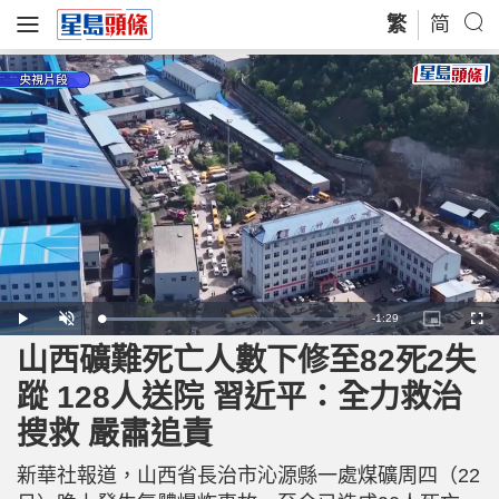
繁
简
R
-
1:29
L
P
U
P
F
o
l
n
i
u
a
a
m
c
l
山西礦難死亡人數下修至82死2失
e
d
y
u
t
l
e
t
u
s
d
e
r
c
m
蹤 128人送院 習近平：全力救治
:
e
r
3
-
e
4
i
e
a
.
搜救 嚴肅追責
n
n
4
-
8
P
i
%
i
c
新華社報道，山西省長治市沁源縣一處煤礦周四（22
t
n
u