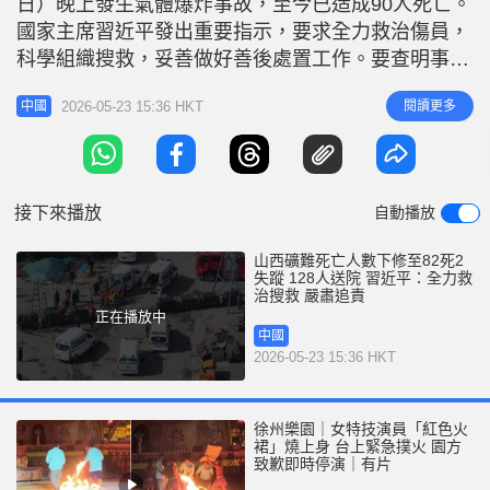
日）晚上發生氣體爆炸事故，至今已造成90人死亡。
r
e
i
國家主席習近平發出重要指示，要求全力救治傷員，
n
科學組織搜救，妥善做好善後處置工作。要查明事故
原因，依法嚴肅追責。國務院副總理張國清趕赴現場
g
2026-05-23 15:36 HKT
閱讀更多
中國
指導救援處置工作。 涉事公司去年兩度被罰 截至23
T
日晚上，已確認82人死亡、2人失蹤，128人送院治
i
療，搜救工作仍繼續有序進行。山西省委、省政府已
m
經調集救援、醫療7支
接下來播放
自動播放
e
山西礦難死亡人數下修至82死2
失蹤 128人送院 習近平：全力救
治搜救 嚴肅追責
正在播放中
中國
2026-05-23 15:36 HKT
徐州樂園｜女特技演員「紅色火
裙」燒上身 台上緊急撲火 園方
致歉即時停演｜有片