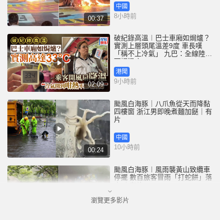
中國
8小時前
00:37
破紀錄高溫︱巴士車廂如焗爐？
實測上層頭尾溫差9度 車長嘆
「稱不上冷氣」 九巴：全線陸續
下調溫度
港聞
9小時前
02:09
颱風白海豚｜八爪魚從天而降黏
四樓窗 浙江男即晚煮麵加餸｜有
片
中國
10小時前
00:24
颱風白海豚︱風雨襲黃山致纜車
停擺 數百旅客冒雨「打蛇餅」落
山 ｜有片
瀏覽更多影片
中國
11小時前
00:21