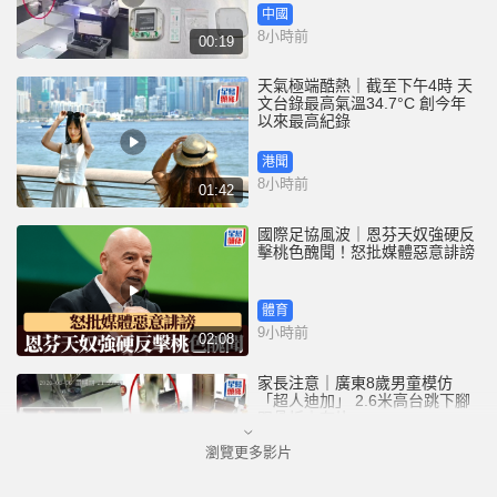
中國
8小時前
00:19
天氣極端酷熱｜截至下午4時 天
文台錄最高氣溫34.7°C 創今年
以來最高紀錄
港聞
8小時前
01:42
國際足協風波｜恩芬天奴強硬反
擊桃色醜聞！怒批媒體惡意誹謗
體育
9小時前
02:08
家長注意｜廣東8歲男童模仿
「超人迪加」 2.6米高台跳下腳
跟骨折｜有片
瀏覽更多影片
中國
10小時前
00:31