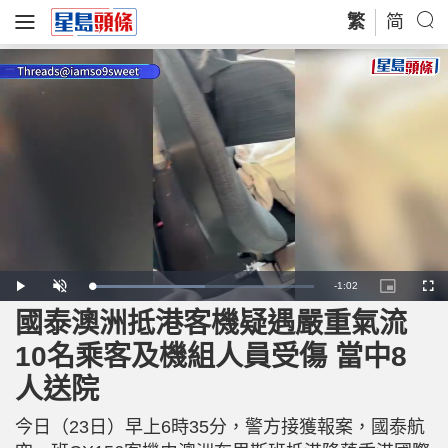
繁
简
R
-
1:02
L
P
U
P
F
o
l
n
i
u
a
a
m
c
l
國泰澳洲抵港客機疑遇嚴重氣流
e
d
y
u
t
l
e
t
u
s
d
e
r
c
m
10名乘客及機組人員受傷 當中8
:
e
r
5
-
e
1
i
e
a
.
人送院
n
n
3
-
2
P
i
%
i
c
今日（23日）早上6時35分，警方接獲報案，國泰航
t
n
u