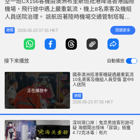
空一班CX156客機由澳洲布里斯班抵港降落香港國際
r
e
i
機場，飛行途中遇上嚴重氣流，機上8名乘客及機組
n
人員送院治理。 該航班著陸時機場交通管制塔報告
CX156航班遇上氣流，造成八名乘客及機組人員受
g
2026-05-23 07:55 HKT
閱讀更多
港聞
傷。機場中央控制中心已通知救護到場。 該航班於6
T
時35分安全著陸，6時39分，救護車到達現場，救護
i
員在機上為傷者提供初步救治，其後警方到機上調
m
查，得知航班期間遇
接下來播放
自動播放
e
國泰澳洲抵港客機疑遇嚴重氣流
10名乘客及機組人員受傷 當中8
人送院
正在播放中
港聞
2026-05-23 07:55 HKT
深圳灣口岸｜鬼祟男旅客形跡可
疑 海關聞出怪味「尿袋」檢獲
4.72克冰毒｜有片