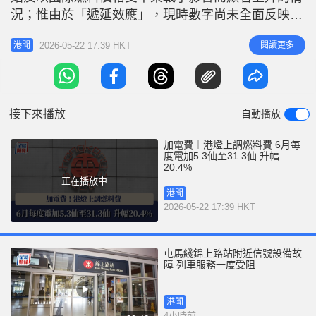
r
e
況；惟由於「遞延效應」，現時數字尚未全面反映燃
i
料成本的變動，未來數月的燃料調整費仍會繼續攀
n
2026-05-22 17:39 HKT
閱讀更多
港聞
升。 每月燃料調整費按既定機制，根據過去3個月的
g
平均實際燃料成本計算。換言之，6月的燃料調整費
T
是按今年2月、3月及4月的平均燃料成本釐定。 港
i
燈：未來數月燃
接下來播放
自動播放
m
e
加電費︱港燈上調燃料費 6月每
度電加5.3仙至31.3仙 升幅
20.4%
正在播放中
港聞
2026-05-22 17:39 HKT
屯馬綫錦上路站附近信號設備故
障 列車服務一度受阻
港聞
4小時前