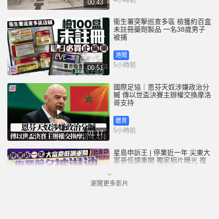
00:43
衞生署突擊巡查多區 檢獲約百盒
未註冊藥劑製品 一名38歲男子
被捕
港聞
5小時前
00:51
國際足協｜恩芬天奴涉嫌政治分
贓 傳以世盃決賽主辦權交換摩洛
哥支持
體育
5小時前
01:17
星島申訴王 | 停業近一年 尖東大
富豪低調重開 獨家相片曝光 復
業前夕被淋油「贈慶」
瀏覽更多影片
港聞
7小時前
02:52
港人夫婦遊澳門乘的士拾相機及