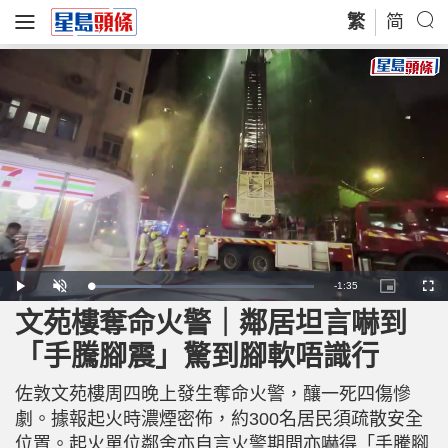
繁
简
R
-
1:35
L
P
U
P
F
o
l
n
i
u
a
a
m
c
l
文苑樓奪命火警｜鄰居坦言嚇到
e
d
y
u
t
l
e
t
u
s
d
e
r
c
m
「手騰腳震」驚到腳軟唔識行
:
e
r
3
-
e
1
i
e
a
.
n
n
8
佐敦文苑樓周四晚上發生奪命火警，釀一死四傷慘
-
4
P
i
%
i
劇。據報起火時濃煙密佈，約300名居民須疏散安全
c
t
n
位置。起火單位鄰舍亦自言火警期間亦嚇得「手騰腳
u