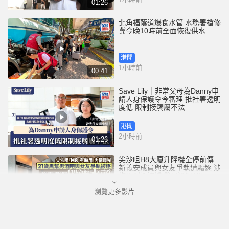
01:26
北角福蔭道爆食水管 水務署搶修
冀今晚10時前全面恢復供水
港聞
1小時前
00:41
Save Lily｜非常父母為Danny申
請人身保護令今審理 批社署透明
度低 限制接觸屬不法
港聞
2小時前
01:26
尖沙咀H8大廈升降機全停前傳
新義安成員與女友爭執遭驅逐 涉
拖馬刑毀被捕 警另通緝4男
瀏覽更多影片
港聞
5小時前
01:07
星島申訴王 | 葵廣冰糖葫蘆店 召