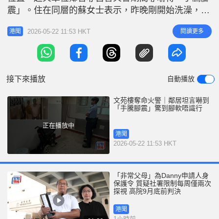
r
e
震」。住在同層的蘇女士表示，昨晚剛開始洗澡，家
i
人便大叫「火燭」，她被嚇到手軟腳軟，「我腳軟到
n
2026-05-22 11:53 HKT
閱讀更多
港聞
唔識行，打開門走廊已濃煙密佈，個仔即刻用濕毛巾
g
塞住門罅，冇落到去，匿埋喺房。」她的外傭表示當
T
時聽不到警鐘，但聽到叫救命聲及好大煙。 蘇女士
i
指大廈維修年多，大埔宏福苑奪命火
接下來播放
自動播放
m
e
文苑樓奪命火警｜鄰居坦言嚇到
「手騰腳震」驚到腳軟唔識行
正在播放中
港聞
2026-05-22 11:53 HKT
「非常父母」為Danny申請人身
保護令 質疑社署限制每周僅兩次
探視 高院9月底前判決
港聞
1小時前