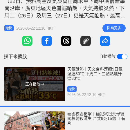
（22日）預料高空反氣旋會在周末至下周中期覆蓋華
r
e
i
南沿岸，廣東地區天色普遍晴朗，天氣持續炎熱，下
n
周二（26日）及周三（27日）更是天氣酷熱，最高氣
溫達33℃。 天文台指一股偏南氣流正影響華南沿
g
2026-05-22 12:10 HKT
閱讀更多
港聞
岸，預測本港今日天氣大致多雲，日間部分時間有陽
T
光及炎熱，氣溫介乎27°C至32°C。吹和緩偏南風。
i
根據天文台九天天氣預告，天文台指隨着影響廣東的
m
高空擾動遠離，今日
接下來播放
自動播放
e
天氣酷熱｜天文台料連續9日氣
溫達30℃ 下周二、三酷熱飆升
達33℃
正在播放中
港聞
2026-05-22 12:10 HKT
泰國校園槍擊｜疑犯弒祖父母後
闖校射殺師生 合共8死15傷 ︱有
片