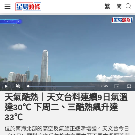
繁
简
R
-
0:45
L
P
U
P
F
o
l
n
i
u
a
a
m
c
l
天氣酷熱｜天文台料連續9日氣溫
e
d
y
u
t
l
e
t
u
s
d
e
r
c
m
達30℃ 下周二、三酷熱飆升達
:
e
r
6
-
e
5
i
e
a
.
33℃
n
n
5
-
2
P
i
%
i
c
位於南海北部的高空反氣旋正逐漸增強。天文台今日
t
n
u