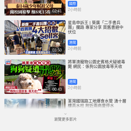
國際
2小時前
02:41
星島申訴王 | 葵廣「二手書兵
團」攔路 專家分享 買舊書避中
伏位
港聞
2小時前
03:50
將軍澳寵物公園史賓格犬疑被毒
斃 網民：係狗公園放毒等天收
港聞
2小時前
00:43
荃灣國瑞路工地爆食水管 湧十層
樓高水柱 附近兩商廈停水
瀏覽更多影片
港聞
2小時前
00:25