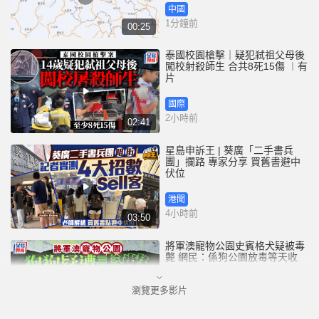
中國
1分鐘前
00:25
泰國校園槍擊｜疑犯弒祖父母後
闖校射殺師生 合共8死15傷 ︱有
片
國際
2小時前
02:41
星島申訴王 | 葵廣「二手書兵
團」攔路 專家分享 買舊書避中
伏位
港聞
4小時前
03:50
將軍澳寵物公園史賓格犬疑被毒
斃 網民：係狗公園放毒等天收
瀏覽更多影片
港聞
4小時前
00:43