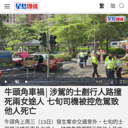
繁
简
R
-
1:15
L
P
U
P
F
o
l
n
i
u
a
a
m
c
l
牛頭角車禍│涉駕的士剷行人路撞
e
d
y
u
t
l
e
t
u
s
d
e
r
c
m
死兩女途人 七旬司機被控危駕致
:
e
r
4
-
e
1
i
e
a
.
他人死亡
n
n
7
-
3
P
i
%
i
c
牛頭角上周三（13日）發生奪命交通意外，七旬的士
t
n
u