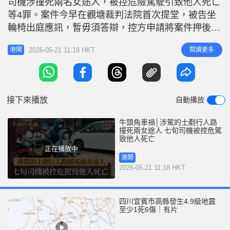
司機涉撞死兩名女途人，被控危險駕駛引致他人死亡
r
e
i
等4罪。案件今早在觀塘裁判法院首次提堂，被告坐
n
輪椅出庭應訊，暫毋須答辯，控方申請將案件押後至
8月13日再訊，待警方進一步調查，獲署理主任裁判
g
2026-05-21 11:18 HKT
閱讀更多
港聞
官鍾明新批准，期間被告准以5萬元保釋，另須交出
T
駕駛執照、不得離開香港及每周到警署報到一次。
i
被告今早坐輪椅、戴上醫用胸部固定器出庭應訊，辯
m
方指被告現時行動不便，須其親
接下來播放
自動播放
e
牛頭角車禍│涉駕的士剷行人路
撞死兩女途人 七旬司機被控危駕
致他人死亡
正在播放中
港聞
2026-05-21 11:18 HKT
四川宜賓市高縣發生4.9級地震
至少1死6傷｜有片