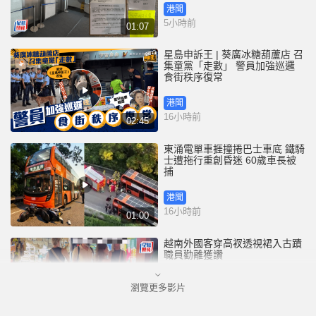
港聞
5小時前
01:07
星島申訴王 | 葵廣冰糖葫蘆店 召
集童黨「走數」 警員加強巡邏
食街秩序復常
港聞
16小時前
02:45
東涌電單車捱撞捲巴士車底 鐵騎
士遭拖行重創昏迷 60歲車長被
捕
港聞
16小時前
01:00
越南外國客穿高衩透視裙入古蹟
職員勸離獲讚
瀏覽更多影片
國際
20小時前
00:33