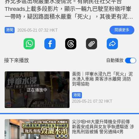
界北多區出現嚴重水浸情況。有網民在社交平台
r
e
i
Threads上載多段影片，顯示一輛九巴駛至粉嶺坪輋
n
一帶時，疑因路面積水嚴重「死火」，其後更有泥水
湧入車廂，車上乘客一度被困。 片段可見，巴士停
g
2026-05-21 07:32 HKT
閱讀更多
港聞
於水浸路段後未能繼續行駛，車內乘客議論紛紛，有
T
人表示「前面嗰架跪低咗」、「潛晒水啊」、
i
「（水）上晒擋風玻璃，邊度有得走㗎！」，形容現
m
場情況愈來愈惡劣。從畫面所見，有泥
接下來播放
自動播放
e
黃雨｜坪輋水浸九巴「死火」泥
水湧入車廂 乘客涉水離開 消防
到場協助
正在播放中
港聞
2026-05-21 07:32 HKT
尖沙咀H8大廈升降機全停前傳
新義安成員與女友爭執遭驅逐 涉
拖馬刑毀被捕 警另通緝4男