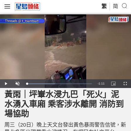
繁
简
R
-
1:11
L
P
U
P
F
o
l
n
i
u
a
a
m
c
l
黃雨｜坪輋水浸九巴「死火」泥
e
d
y
u
t
l
e
t
u
s
d
e
r
c
m
水湧入車廂 乘客涉水離開 消防到
:
e
r
4
-
e
3
i
e
a
.
場協助
n
n
5
-
8
P
i
%
i
c
周三（20日）晚上天文台發出黃色暴雨警告信號，新
t
n
u