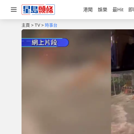
港聞
娛樂
最Hit
即
主頁
TV
時事台