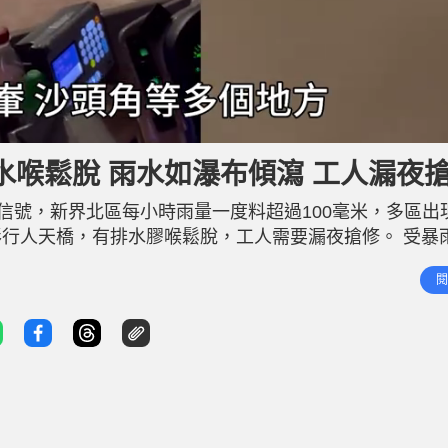
喉鬆脫 雨水如瀑布傾瀉 工人漏夜
信號，新界北區每小時雨量一度料超過100毫米，多區出
行人天橋，有排水膠喉鬆脫，工人需要漏夜搶修。 受暴
橋頂雨水引導至地面的排水膠喉懷疑鬆脫，大量雨水未有
閱
員其後接報到場處理，重新將有關膠喉安裝及固定，事件