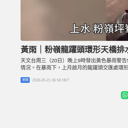
L
U
o
n
a
m
d
u
黃雨｜粉嶺龍躍頭環形天橋排水
e
t
d
e
:
3
天文台周三（20日）晚上9時發出黃色暴雨警告
1
.
5
情況。在暴雨下，上月啟月的龍躍頭交匯處環形
8
%
響，龍躍頭交匯處環形行人天橋，一條原本將
2026-05-21 06:59 HKT
港聞
排走，從行人天橋頂猶如瀑布般瀉下。工程人
接獲傷亡報