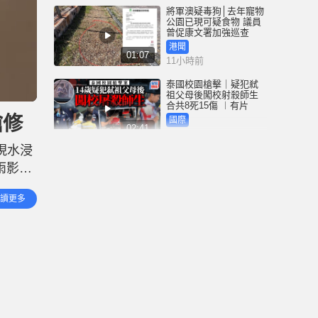
將軍澳疑毒狗│去年寵物
公園已現可疑食物 議員
曾促康文署加強巡查
港聞
01:07
11小時前
泰國校園槍擊｜疑犯弒
祖父母後闖校射殺師生
合共8死15傷 ︱有片
搶修
國際
02:41
12小時前
現水浸
白海豚吹襲沖繩至少3傷
雨影
25萬居民收避難指示 全
部航班取消｜有片
能正常
國際
讀更多
01:21
中未有
13小時前
澳門酒店血案內情｜不
忿大灑金錢卻戴綠帽 41
歲內地男商人擸刀叉 專
捅女友要害
港聞
02:21
14小時前
國際足協風波｜歐洲足
協強硬落閘 恩芬天奴不