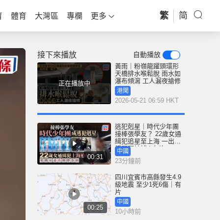
繁
简
育
體育
大灣區
專欄
更多
接下來播放
自動播放
黃雨｜粉嶺龍躍頭環形
天橋排水喉鬆脫 雨水如
瀑布傾瀉 工人漏夜搶修
正在播放中
港聞
2026-05-21 06:59 HKT
逃犯剋星｜時代少年團
接棒張學友？ 22歲女通
緝犯追星至上海 一出地
鐵閘即被捕 | 有片
中國
00:31
23分鐘前
四川宜賓市高縣發生4.9
級地震 至少1死6傷｜有
片
中國
00:25
10小時前