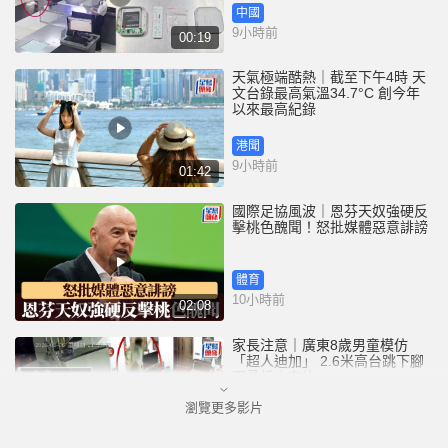
中國
9小時前
00:19
天氣極端酷熱｜截至下午4時 天
文台錄最高氣溫34.7°C 創今年
以來最高紀錄
港聞
9小時前
01:42
國際足協風波｜恩芬天奴強硬反
擊桃色醜聞！怒批媒體惡意誹謗
體育
10小時前
02:08
家長注意｜廣東8歲男童模仿
「超人迪加」 2.6米高台跳下腳
跟骨折｜有片
瀏覽更多影片
中國
10小時前
00:31