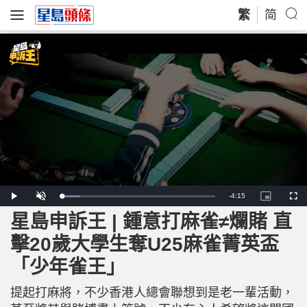
繁
简
R
-
4:15
L
P
U
P
F
o
l
n
i
u
a
a
m
c
l
星島申訴王 | 鍾意打麻雀≠爛賭 直
e
d
y
u
t
l
e
t
u
s
d
e
r
c
m
擊20歲大學生奪U25麻雀菁英盃
:
e
r
1
-
e
1
i
e
a
.
「少年雀王」
n
n
9
-
9
P
i
%
i
c
提起打麻將，不少香港人總會聯想到是老一輩活動，
t
n
u