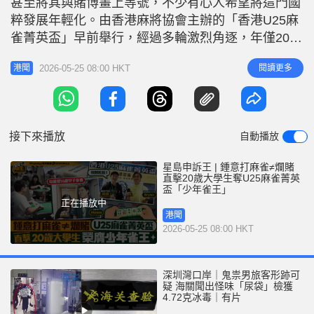
甚至將其與賭博畫上等號，不少有心人希望將這門國
r
e
i
粹發展年輕化。由香港麻將協會主辦的「香港U25麻
n
雀菁英盃」早前舉行，經過多輪激烈角逐，年僅20歲
出頭的參賽者阿輝，從64位選手中脫穎而出，奪得
g
2026-05-25 08:00 HKT
閱讀更多
港聞
「少年雀王」殊榮。賽事不僅展現了年輕一代對麻將
T
運動的熱情，更成功將麻將的競技本質與賭博行為劃
i
清界線，讓大眾重新認識這項中國國粹。 參賽青少
m
年 打牌動作有板有眼 「香港
接下來播放
自動播放
e
星島申訴王 | 鍾意打麻雀≠爛賭
直擊20歲大學生奪U25麻雀菁英
盃「少年雀王」
正在播放中
港聞
2026-05-25 08:00 HKT
深圳灣口岸｜鬼祟男旅客形跡可
疑 海關聞出怪味「尿袋」檢獲
4.72克冰毒｜有片