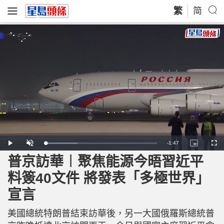
繁
简
R
-
1:47
L
P
U
P
F
o
l
n
i
u
a
a
m
c
l
普京訪華︱聚焦能源今晤習近平
e
d
y
u
t
l
e
t
u
s
d
e
r
c
m
料簽40文件 將發表「多極世界」
:
e
r
2
-
e
8
i
e
a
.
宣言
n
n
9
-
2
P
i
%
i
c
美國總統特朗普結束訪華後，另一大國俄羅斯總統普
t
n
u