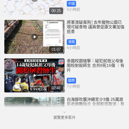
中國
5小時前
00:25
將軍澳疑毒狗│去年寵物公園已
現可疑食物 議員曾促康文署加強
巡查
港聞
6小時前
01:07
泰國校園槍擊｜疑犯弒祖父母後
闖校射殺師生 合共8死15傷 ︱有
片
國際
7小時前
02:41
白海豚吹襲沖繩至少3傷 25萬居
民收避難指示 全部航班取消｜有
片
瀏覽更多影片
國際
9小時前
01:21