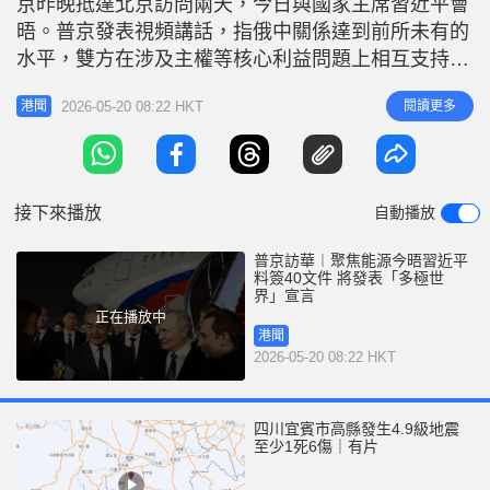
京昨晚抵達北京訪問兩天，今日與國家主席習近平會
r
e
i
晤。普京發表視頻講話，指俄中關係達到前所未有的
n
水平，雙方在涉及主權等核心利益問題上相互支持，
並強調俄中友誼不針對第三方。普京此次率領5名副
g
2026-05-20 08:22 HKT
閱讀更多
港聞
總理、8名部長及眾多企業代表訪華，陣容強大。在
T
伊朗戰事的影響下，中方會否加大進口俄國能源成為
i
焦點。俄方透露雙方將簽署近40項雙邊合作文件，並
m
發表推動「多極世界」的宣言。
接下來播放
自動播放
e
普京訪華︱聚焦能源今晤習近平
料簽40文件 將發表「多極世
界」宣言
正在播放中
港聞
2026-05-20 08:22 HKT
四川宜賓市高縣發生4.9級地震
至少1死6傷｜有片