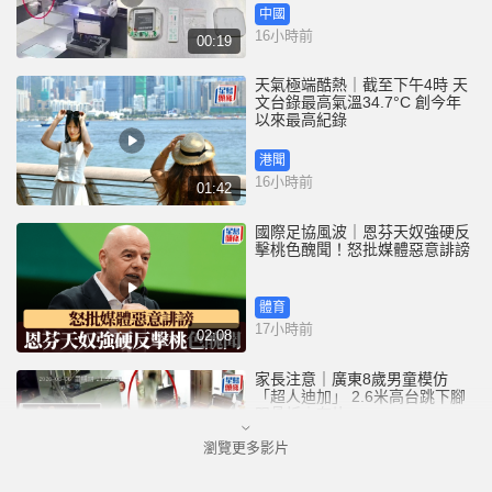
中國
16小時前
00:19
天氣極端酷熱｜截至下午4時 天
文台錄最高氣溫34.7°C 創今年
以來最高紀錄
港聞
16小時前
01:42
國際足協風波｜恩芬天奴強硬反
擊桃色醜聞！怒批媒體惡意誹謗
體育
17小時前
02:08
家長注意｜廣東8歲男童模仿
「超人迪加」 2.6米高台跳下腳
跟骨折｜有片
瀏覽更多影片
中國
17小時前
00:31