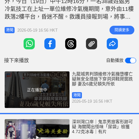
外，今日（19日）中午12時16分，一名38歲姓甄男
r
e
i
冷氣技工在上址一單位維修冷氣機期間，意外由11樓
n
跌落2樓平台，昏迷不醒。救護員接報到場，將事主
送往廣華醫院，惜終告不治，其死因有待驗屍後確
g
2026-05-19 16:56 HKT
閱讀更多
港聞
定。 現場消息稱，死者昨日（18日）到上址11樓單
T
位檢查外牆冷氣機槽，今日與徒弟再到現場維修，其
i
間死者在單位廁所爬出氣窗外企圖維修分體式冷氣，
m
徒弟則在客廳負責傳遞
接下來播放
自動播放
e
九龍城男判頭維修冷氣機墮樓亡
疑無安全措施下穿洞洞鞋爬窗跣
腳 妻及6歲兒頓失所依
正在播放中
港聞
2026-05-19 16:56 HKT
深圳灣口岸｜鬼祟男旅客形跡可
疑 海關聞出怪味「尿袋」檢獲
4.72克冰毒｜有片