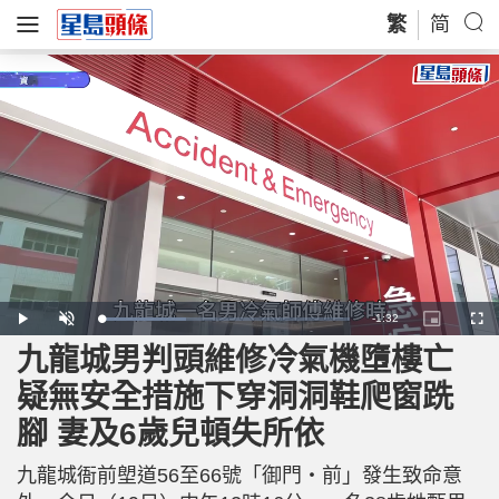
繁
简
R
-
1:32
L
P
U
P
F
o
l
n
i
u
a
a
m
c
l
九龍城男判頭維修冷氣機墮樓亡
e
d
y
u
t
l
e
t
u
s
d
e
r
c
m
疑無安全措施下穿洞洞鞋爬窗跣
:
e
r
3
-
e
4
i
e
a
.
腳 妻及6歲兒頓失所依
n
n
5
-
6
P
i
%
i
c
九龍城衙前塱道56至66號「御門‧前」發生致命意
t
n
u