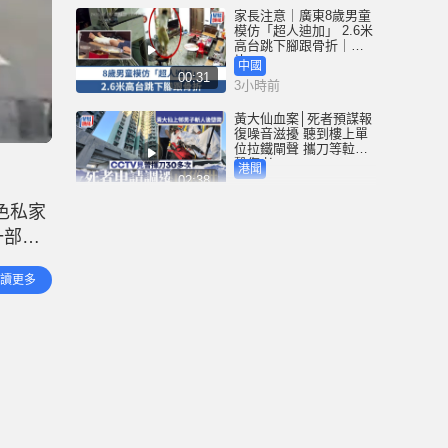
家長注意｜廣東8歲男童
模仿「超人迪加」 2.6米
高台跳下腳跟骨折｜有
片
中國
00:31
3小時前
黃大仙血案│死者預謀報
復噪音滋擾 聽到樓上單
位拉鐵閘聲 攜刀等𨋢伏
擊傷者
港聞
02:38
3小時前
色私家
大阪地鐵列車乘客「尿
一部及
袋」起火 御堂筋線一度
全面停駛
援人員
港聞
讀更多
00:21
查，私
4小時前
泰國校園槍擊｜增至9死
倖存老師憶生死瞬間：
他想殺我剛好子彈用完
國際
01:08
7小時前
星島申訴王 | 港婦自稱白
龍王信徒 甜品店派錢每