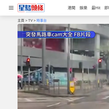
港聞
娛樂
最Hit
即
主頁
TV
時事台