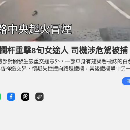
欄杆重擊8旬女途人 司機涉危駕被捕
警總部對開發生嚴重交通意外，一部車身有建築署標誌的白
與啓祥道交界，懷疑失控撞向路邊鐵欄，其後鐵欄擊中另
欄上的一個食環署監察器電池亦飛脫至地面起火冒煙。 救
閱
，臉部披血昏迷被送往伊利沙伯醫院搶救。警方經初步調