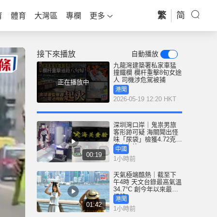
繁
简
育
體育
大灣區
專欄
更多
接下來播放
自動播放
九龍灣建築署私家車猛
撞鐵欄 欄杆重擊8旬女途
人 司機涉危駕被捕
正在播放中
港聞
2026-05-19 12:20 HKT
深圳灣口岸｜鬼祟男旅
客形跡可疑 海關聞出怪
味「尿袋」檢獲4.72克冰
毒｜有片
中國
00:19
1小時前
天氣極端酷熱｜截至下
午4時 天文台錄最高氣溫
34.7°C 創今年以來最高
紀錄
港聞
01:42
1小時前