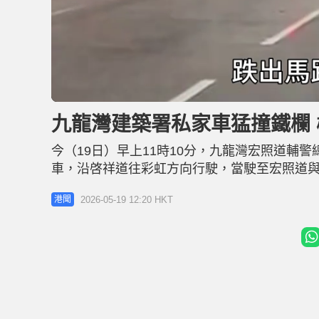
L
U
o
n
a
m
d
u
九龍灣建築署私家車猛撞鐵欄 
e
t
d
e
:
5
今（19日）早上11時10分，九龍灣宏照道輔
9
.
2
車，沿啓祥道往彩虹方向行駛，當駛至宏照道
1
%
正在等待橫過馬路的86歲姓麥老婦，而連接鐵
2026-05-19 12:20 HKT
港聞
接報到場，消防將火救熄，麥婦全身多處受傷
家車姓