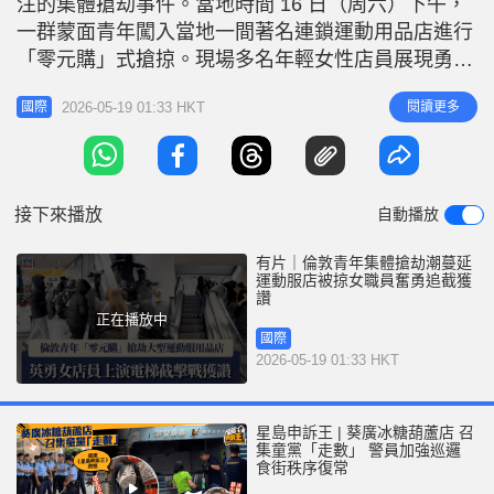
注的集體搶劫事件。當地時間 16 日（周六）下午，
r
e
i
一群蒙面青年闖入當地一間著名連鎖運動用品店進行
n
「零元購」式搶掠。現場多名年輕女性店員展現勇
氣，奮起在扶手電梯上與歹徒搏鬥並成功奪回部分失
g
2026-05-19 01:33 HKT
閱讀更多
國際
物，過程被民眾拍下後在網絡瘋傳。 突發「青少年
T
聚會」 蒙面青年群起搶掠 事發於下午約 5 時 17
i
分，大約 9 名身穿連帽衫、戴著面罩的青年突然湧入
m
位於伊爾福
接下來播放
自動播放
e
有片｜倫敦青年集體搶劫潮蔓延
運動服店被掠女職員奮勇追截獲
讚
正在播放中
國際
2026-05-19 01:33 HKT
星島申訴王 | 葵廣冰糖葫蘆店 召
集童黨「走數」 警員加強巡邏
食街秩序復常