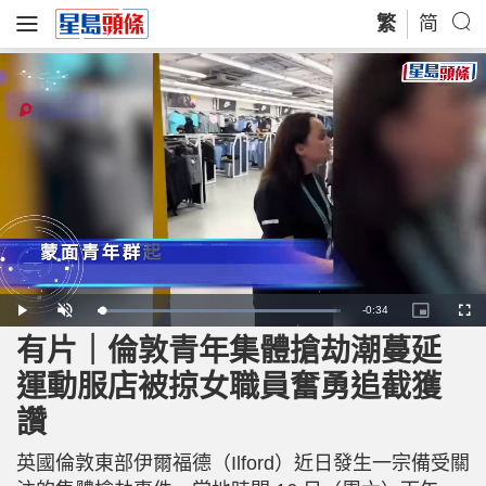
繁
简
R
-
0:34
L
P
U
P
F
o
l
n
i
u
a
a
m
c
l
有片｜倫敦青年集體搶劫潮蔓延
e
d
y
u
t
l
e
t
u
s
d
e
r
c
m
運動服店被掠女職員奮勇追截獲
:
e
r
9
-
e
8
i
e
a
.
讚
n
n
2
-
3
P
i
%
i
c
英國倫敦東部伊爾福德（Ilford）近日發生一宗備受關
t
n
u