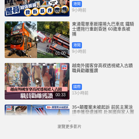
港聞
9小時前
02:45
東涌電單車捱撞捲九巴車底 鐵騎
士遭拖行重創昏迷 60歲車長被
捕
港聞
9小時前
01:00
越南外國客穿高衩透視裙入古蹟
職員勸離獲讚
國際
13小時前
00:33
35+顛覆案未被起訴 前民主黨涂
謹申獲發還護照 赴英國與家人團
聚
瀏覽更多影片
港聞
13小時前
00:58