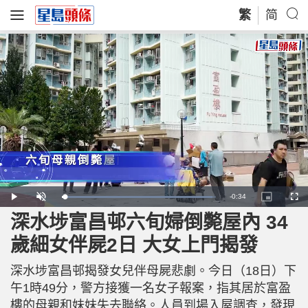
繁
简
R
-
0:34
L
P
U
P
F
o
l
n
i
u
a
a
m
c
l
深水埗富昌邨六旬婦倒斃屋內 34
e
d
y
u
t
l
e
t
u
s
d
e
r
c
m
歲細女伴屍2日 大女上門揭發
:
e
r
9
-
e
7
i
e
a
.
n
n
9
深水埗富昌邨揭發女兒伴母屍悲劇。今日（18日）下
-
5
P
i
%
i
午1時49分，警方接獲一名女子報案，指其居於富盈
c
t
n
樓的母親和妹妹失去聯絡。人員到場入屋調查，發現
u