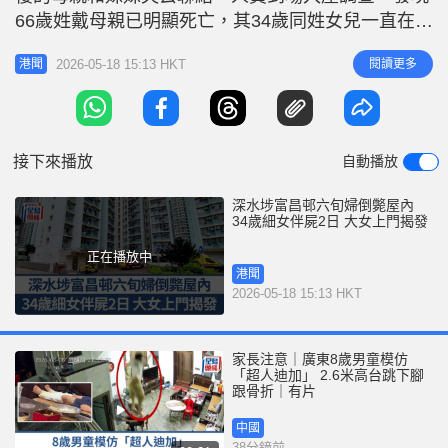
r
e
66歲姓戴母親已明顯死亡，其34歲同姓女兒一直在旁
i
伴屍，並無受傷。 據悉，女死者生前有糖尿病、高
n
2026-05-18 15:13 HKT
閱讀更多
港聞
血壓等多年，伴屍的二女則有精神問題。自2024年丈
g
夫去世後，戴婦和二女一直居於富盈樓中層單位，42
T
歲大女則已遷出 。 大女於上周六(16日)早上到達上
i
址探望，當時
接下來播放
自動播放
m
e
深水埗富昌邨六旬婦倒斃屋內
34歲細女伴屍2日 大女上門揭發
正在播放中
港聞
2026-05-18 15:13 HKT
家長注意｜廣東8歲男童模仿
「超人迪加」 2.6米高台跳下腳
跟骨折｜有片
中國
38分鐘前