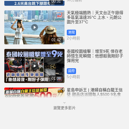
00:31
天氣極端酷熱｜天文台正午錄得
多區氣溫達35°C 上水、元朗公
園升至37°C
港聞
2小時前
01:42
泰國校園槍擊｜增至9死 倖存老
師憶生死瞬間：他想殺我剛好子
彈用完
國際
5小時前
01:08
星島申訴王 | 港婦自稱白龍王信
徒 甜品店派錢每人$500 9名食
客「唔敢拎」 白龍王香港弟子親
解謎團
瀏覽更多影片
港聞
5小時前
02:44
黃大仙血案│內情曝光 死者對噪