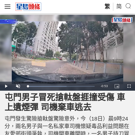
繁
简
R
-
0:53
L
P
U
P
F
o
l
n
i
u
a
a
m
c
l
屯門男子冒死搶軚盤捱撞受傷 車
e
d
y
u
t
l
e
t
u
s
d
e
r
c
m
上遺煙彈 司機棄車逃去
:
e
r
5
-
e
8
i
e
a
.
n
n
4
屯門發生驚險搶軚盤驚險意外，今（18日）晨9時24
-
9
P
i
%
i
分，兩名男子與一名私家車司機懷疑毒品利益問題在
c
t
n
友愛邨街頭爭執，司機開車離開時，一名男子持刀冒
u