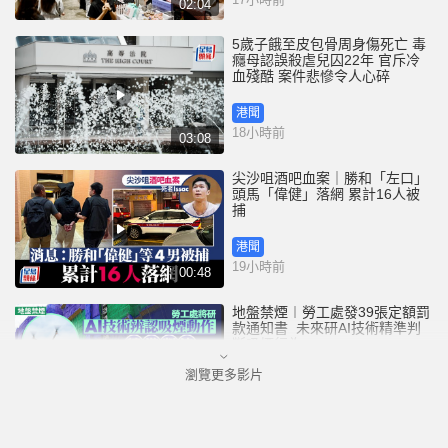
02:04
5歲子餓至皮包骨周身傷死亡 毒
癮母認誤殺虐兒囚22年 官斥冷
血殘酷 案件悲慘令人心碎
港聞
18小時前
03:08
尖沙咀酒吧血案｜勝和「左口」
頭馬「偉健」落網 累計16人被
捕
港聞
19小時前
00:48
地盤禁煙︱勞工處發39張定額罰
款通知書 未來研AI技術精準判
斷吸煙行為
瀏覽更多影片
港聞
19小時前
01:52
3歲女童衝紅燈遭電車撞斃 司機