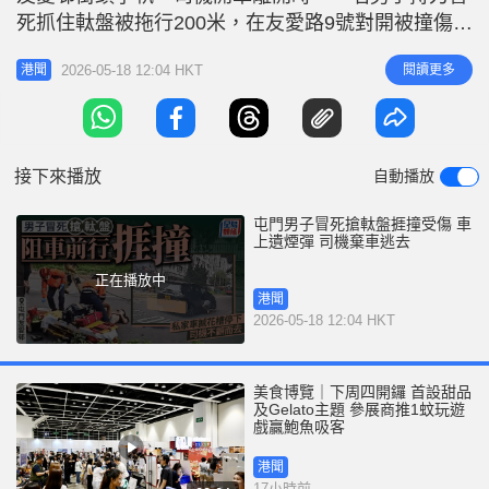
r
e
死抓住軚盤被拖行200米，在友愛路9號對開被撞傷倒
i
地，私家車失控猛撞花槽，車頭盡毀，司機棄車逃
n
2026-05-18 12:04 HKT
閱讀更多
港聞
去。傷者左腳骨折及爆肺，由救護車送院治理，警方
g
在肇事車輛上發現約200粒懷疑依託咪酯及大量現
T
金，正追查司機下落。 據了解，警方在車上發現逾
i
200個煙彈，懷疑是依託咪
接下來播放
自動播放
m
e
屯門男子冒死搶軚盤捱撞受傷 車
上遺煙彈 司機棄車逃去
正在播放中
港聞
2026-05-18 12:04 HKT
美食博覽｜下周四開鑼 首設甜品
及Gelato主題 參展商推1蚊玩遊
戲贏鮑魚吸客
港聞
17小時前