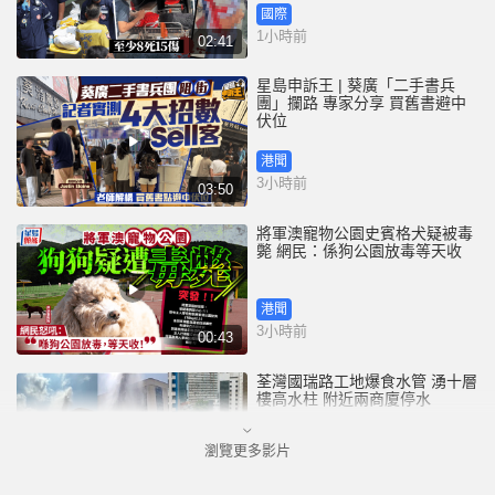
國際
1小時前
02:41
星島申訴王 | 葵廣「二手書兵
團」攔路 專家分享 買舊書避中
伏位
港聞
3小時前
03:50
將軍澳寵物公園史賓格犬疑被毒
斃 網民：係狗公園放毒等天收
港聞
3小時前
00:43
荃灣國瑞路工地爆食水管 湧十層
樓高水柱 附近兩商廈停水
瀏覽更多影片
港聞
3小時前
00:25