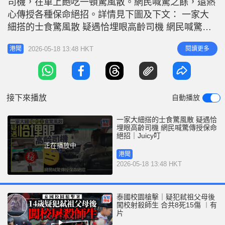
司機，在車上飽吃一頓驚風散。網民喊驚之餘，還熱
r
e
i
心傳授各種保命絕招。詳情見下圖及下文： 一家大
n
細搭的士食驚風散 疑遇恰埋眼高齡司機 網民喊驚傳
授保命絕招逐張睇↓↓↓↓ 樓主：我成家人條命喺佢手
g
2026-05-18 13:48 HKT
閱讀更多
港聞
上 樓主昨天（17日）在社交平台Threads以「的士司
T
機」為題上載短片發帖，留言指「你哋估吓佢係瞓著
i
咗，定係隻眼細🤥，其實好希望要管制的士司機年
m
齡，雖然年紀咁大都
接下來播放
自動播放
e
一家大細搭的士食驚風散 疑遇恰
埋眼高齡司機 網民喊驚傳授保命
絕招｜Juicy叮
正在播放中
港聞
2026-05-18 13:48 HKT
泰國校園槍擊｜疑犯弒祖父母後
闖校射殺師生 合共8死15傷 ︱有
片