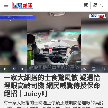
繁
简
R
-
1:00
L
P
U
P
F
o
l
n
i
u
a
a
m
c
l
一家大細搭的士食驚風散 疑遇恰
e
d
y
u
t
l
e
t
u
s
d
e
r
c
m
埋眼高齡司機 網民喊驚傳授保命
:
e
r
5
-
e
6
i
e
a
.
絕招｜Juicy叮
n
n
1
-
1
P
i
%
i
c
有一家大細搭的士時遇上懷疑駕駛期間恰埋眼的高齡
t
n
u