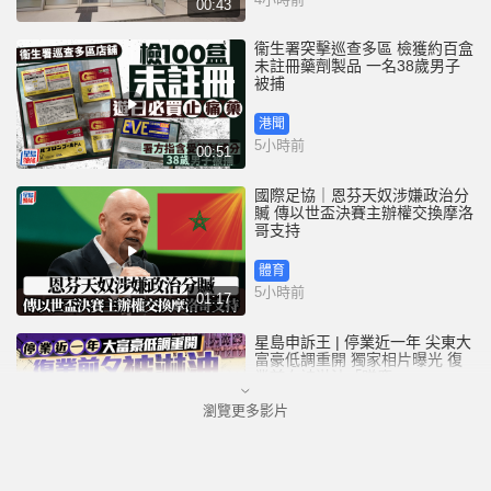
00:43
衞生署突擊巡查多區 檢獲約百盒
未註冊藥劑製品 一名38歲男子
被捕
港聞
5小時前
00:51
國際足協｜恩芬天奴涉嫌政治分
贓 傳以世盃決賽主辦權交換摩洛
哥支持
體育
5小時前
01:17
星島申訴王 | 停業近一年 尖東大
富豪低調重開 獨家相片曝光 復
業前夕被淋油「贈慶」
瀏覽更多影片
港聞
7小時前
02:52
港人夫婦遊澳門乘的士拾相機及