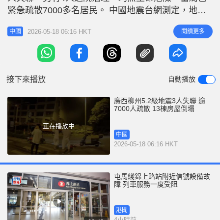
r
e
緊急疏散7000多名居民。 中國地震台網測定，地震
i
於18日凌晨0時21分發生，震央位於柳南區（北緯
n
2026-05-18 06:16 HKT
閱讀更多
中國
24.38度、東經109.26度），震源深度8公里。其後附
g
近地區再先後發生5次2.2級至3.2級地震。 地震發生
T
後，柳州市抗震救災指揮部第一時間啟動緊急應變，
i
接下來播放
自動播放
m
e
廣西柳州5.2級地震3人失聯 逾
7000人疏散 13棟房屋倒塌
正在播放中
中國
2026-05-18 06:16 HKT
屯馬綫錦上路站附近信號設備故
障 列車服務一度受阻
港聞
4小時前