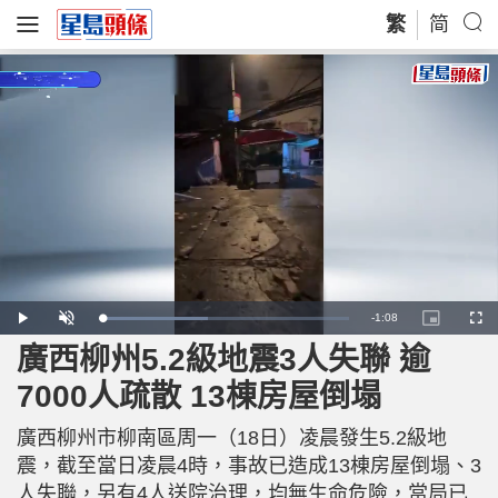
繁
简
R
-
1:08
L
P
U
P
F
o
l
n
i
u
a
a
m
c
l
廣西柳州5.2級地震3人失聯 逾
e
d
y
u
t
l
e
t
u
s
d
e
r
c
m
7000人疏散 13棟房屋倒塌
:
e
r
4
-
e
3
i
e
a
.
n
n
1
廣西柳州市柳南區周一（18日）凌晨發生5.2級地
-
7
P
i
%
i
震，截至當日凌晨4時，事故已造成13棟房屋倒塌、3
c
t
n
人失聯，另有4人送院治理，均無生命危險，當局已
u