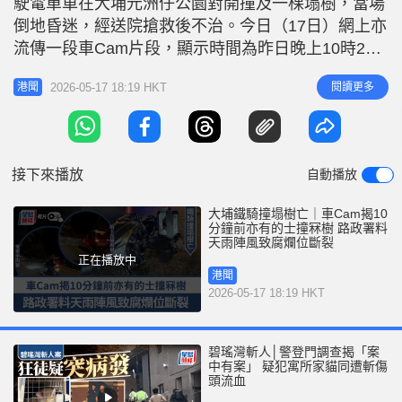
駛電單車在大埔元洲仔公園對開撞及一棵塌樹，當場
倒地昏迷，經送院搶救後不治。今日（17日）網上亦
流傳一段車Cam片段，顯示時間為昨日晚上10時20
分，與警方接報時間相距僅約10分鐘。片段可見，當
2026-05-17 18:19 HKT
閱讀更多
港聞
時塌樹攔阻其中一條行車線，遠看猶如融入陰影，近
望則見殘枝碎屑滿佈路面。當時一部電單車駛經時幸
因車速不快，可以及時扭開躲避，然而後方一部的士
卻收掣不及，直撞樹木
接下來播放
自動播放
大埔鐵騎撞塌樹亡｜車Cam揭10
分鐘前亦有的士撞冧樹 路政署料
天雨陣風致腐爛位斷裂
正在播放中
港聞
2026-05-17 18:19 HKT
碧瑤灣斬人│警登門調查揭「案
中有案」 疑犯寓所家貓同遭斬傷
頭流血