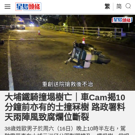
繁
简
L
U
o
n
a
m
大埔鐵騎撞塌樹亡｜車Cam揭10
d
u
e
t
d
e
分鐘前亦有的士撞冧樹 路政署料
:
3
3
.
天雨陣風致腐爛位斷裂
2
0
%
38歲姓歐男子於周六（16日）晚上10時半左右，駕