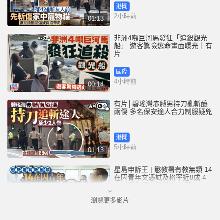
港聞
2小時前
01:13
非洲4噸巨河馬發狂「追殺觀光
船」 遊客驚險逃命畫面曝光｜有
片
國際
4小時前
00:14
有片│碧瑤灣赤膊男持刀亂斬釀
兩傷 多名保安途人合力制服疑兇
港聞
5小時前
01:13
星島申訴王 | 懲教署有教無類 14
在囚青年文憑試及格率近8成 4
人考獲入讀大學資格 有奪22分
佳績兼「摘星」
瀏覽更多影片
港聞
7小時前
05:24