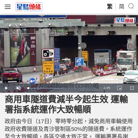
繁
简
R
-
1:05
L
P
U
P
F
o
l
n
i
u
a
a
m
c
l
商用車隧道費減半今起生效 運輸
e
d
y
u
t
l
e
t
u
s
d
e
r
c
m
署指系統運作大致暢順
:
e
r
5
-
e
3
i
e
a
.
n
n
0
​政府由今日（17日）零時零分起，減免商用車輛使用
-
1
P
i
%
i
政府收費隧道及青沙管制區50%的隧道費。系統運作
c
t
n
至今大致暢順，各區交通大致正常。 運輸署署長謝
u