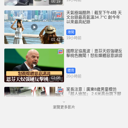
00:19
天氣極端酷熱｜截至下午4時 天
文台錄最高氣溫34.7°C 創今年
以來最高紀錄
港聞
19小時前
01:42
國際足協風波｜恩芬天奴強硬反
擊桃色醜聞！怒批媒體惡意誹謗
體育
20小時前
02:08
家長注意｜廣東8歲男童模仿
「超人迪加」 2.6米高台跳下腳
跟骨折｜有片
瀏覽更多影片
中國
20小時前
00:31
黃大仙血案│死者預謀報復噪音