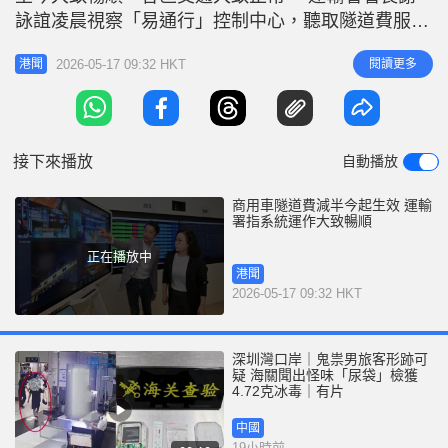
r
e
詠誼凌晨視察「易通行」控制中心，聽取隧道費服務
i
商匯報調校系統和隧道費顯示屏的工作。她感謝部門
n
2026-05-17 09:32 HKT
閱讀更多
港聞
與機電工程署跨專業團隊完成所需測試，仔細、高效
g
及暢順地實施減免措施，確保措施順利落實，紓緩相
T
關業界應對燃料費用上升的壓力。 署方表示，會密
i
切監察減免措施的實施情況。
接下來播放
自動播放
m
e
商用車隧道費減半今起生效 運輸
署指系統運作大致暢順
正在播放中
港聞
2026-05-17 09:32 HKT
深圳灣口岸｜鬼祟男旅客形跡可
疑 海關聞出怪味「尿袋」檢獲
4.72克冰毒｜有片
中國
19小時前