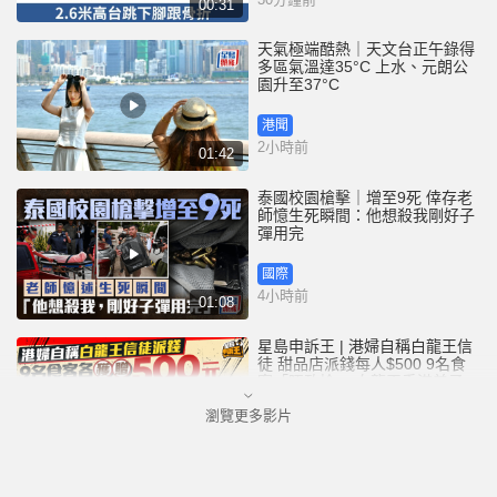
00:31
天氣極端酷熱｜天文台正午錄得
多區氣溫達35°C 上水、元朗公
園升至37°C
港聞
2小時前
01:42
泰國校園槍擊｜增至9死 倖存老
師憶生死瞬間：他想殺我剛好子
彈用完
國際
4小時前
01:08
星島申訴王 | 港婦自稱白龍王信
徒 甜品店派錢每人$500 9名食
客「唔敢拎」 白龍王香港弟子親
解謎團
瀏覽更多影片
港聞
5小時前
02:44
黃大仙血案│內情曝光 死者對噪