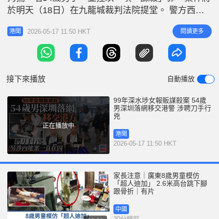
r
e
於明天（18日）在九龍城裁判法院提堂。 警方西九
i
龍總區刑事部警司賈錦琳今早（17日）在記者會交代
n
2026-05-17 11:50 HKT
閱讀更多
港聞
案件，指警方在廣東省公安廳和深圳市公安局的協助
g
下，於昨日（16日）早上在深圳灣口岸接收一名54歲
T
男子，他涉嫌與一宗發生於1999年9月22日深水埗大
i
埔道的謀殺
接下來播放
自動播放
m
e
99年深水埗女報販謀殺案 54歲
男深圳落網移交港警 涉聘刀手行
兇
正在播放中
港聞
2026-05-17 11:50 HKT
家長注意｜廣東8歲男童模仿
「超人迪加」 2.6米高台跳下腳
跟骨折｜有片
中國
30分鐘前