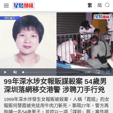
繁
简
R
-
1:44
L
P
U
P
F
o
l
n
i
u
a
a
m
c
l
99年深水埗女報販謀殺案 54歲男
e
d
y
u
t
l
e
t
u
s
d
e
r
c
m
深圳落網移交港警 涉聘刀手行兇
:
e
r
2
-
e
8
i
e
a
.
n
n
7
1999年深水埗發生女報販被殺案，人稱「霞姐」的女
-
4
P
i
%
i
報販何慧霞被兇徒用牛肉刀斬死。事隔27年，警方再
c
t
n
拘捕一名54歲男子，並控以一項「謀殺」罪，案件將
u