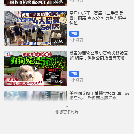
02:40
星島申訴王 | 葵廣「二手書兵
團」攔路 專家分享 買舊書避中
伏位
港聞
2小時前
03:50
將軍澳寵物公園史賓格犬疑被毒
斃 網民：係狗公園放毒等天收
港聞
2小時前
00:43
荃灣國瑞路工地爆食水管 湧十層
樓高水柱 附近兩商廈停水
瀏覽更多影片
港聞
2小時前
00:25
四川宜賓市高縣發生4.9級地震