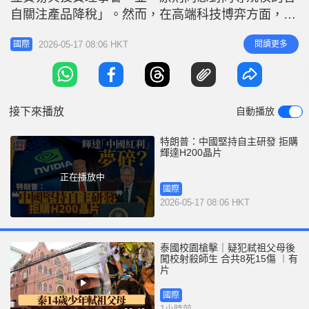
自關注產品降稅」。然而，在高端科技博弈方面，特
朗普在返美途中證實，中方因堅持自主研發戰略，暫
2026-05-17 08:06 HKT
閱讀更多
國際
未批准採購輝達（NVIDIA）H200人工智能晶片的交
易。 成立雙邊理事會 推動對等規模降稅 商務部聲明
指出，此次「習特會」前，國務院副總理何立峰與美
國財長貝森特已先於南韓
接下來播放
自動播放
特朗普：中國堅持自主研發 拒購
輝達H200晶片
正在播放中
國際
2026-05-17 08:06 HKT
泰國校園槍擊｜疑犯弒祖父母後
闖校射殺師生 合共8死15傷 ︱有
片
國際
1小時前