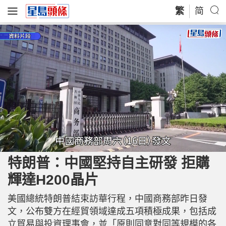
繁
简
L
U
o
n
a
m
特朗普：中國堅持自主研發 拒購
d
u
e
t
d
e
輝達H200晶片
:
3
9
.
7
美國總統特朗普結束訪華行程，中國商務部昨日發
7
%
文，公布雙方在經貿領域達成五項積極成果，包括成
立貿易與投資理事會，並「原則同意對同等規模的各