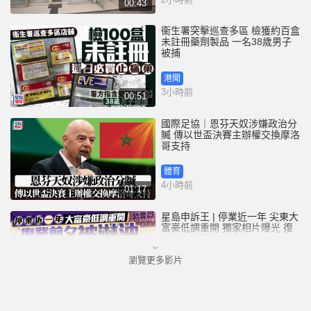
00:43
衞生署突擊巡查多區 檢獲約百盒
未註冊藥劑製品 一名38歲男子
被捕
港聞
3小時前
00:51
國際足協｜恩芬天奴涉嫌政治分
贓 傳以世盃決賽主辦權交換摩洛
哥支持
體育
4小時前
01:17
星島申訴王 | 停業近一年 尖東大
富豪低調重開 獨家相片曝光 復
業前夕被淋油「贈慶」
瀏覽更多影片
港聞
5小時前
02:52
出售世界盃股權︱FIFA高層緊急