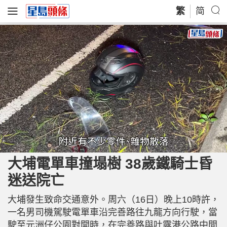
繁
简
L
U
o
n
a
m
大埔電單車撞塌樹 38歲鐵騎士昏
d
u
e
t
d
e
迷送院亡
:
6
2
.
0
大埔發生致命交通意外。周六（16日）晚上10時許，
6
%
一名男司機駕駛電單車沿完善路往九龍方向行駛，當
駛至元洲仔公園對開時，在完善路與吐露港公路中間