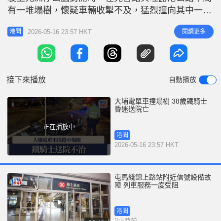
有一堆塌樹，懷疑車輛收掣不及，猛烈撞向其中一棵
塌樹，鐵騎士當場倒地昏迷。 其他路過的駕駛人士
2026-05-16 23:57 HKT
閱讀更多
港聞
見狀，驚覺發生意外，隨即致電報警。救護員接報趕
抵現場，發現38歲姓歐鐵騎士陷入昏迷，情況危殆，
立即由救護車將他送往大埔那打素醫院搶救，惜終告
不治。警方事後封鎖現場，將
接下來播放
自動播放
大埔電單車撞塌樹 38歲鐵騎士
昏迷送院亡
正在播放中
港聞
2026-05-16 23:57 HKT
屯馬綫錦上路站附近信號設備故
障 列車服務一度受阻
港聞
2小時前