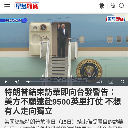
繁
简
R
-
1:28
L
P
U
P
F
o
l
n
i
u
a
a
m
c
l
特朗普結束訪華即向台發警告：
e
d
y
u
t
l
e
t
u
s
d
e
r
c
m
美方不願遠赴9500英里打仗 不想
:
e
r
3
-
e
2
i
e
a
.
有人走向獨立
n
n
8
-
2
P
i
%
i
c
美國總統特朗普於昨日（15日）結束備受矚目的訪華
t
n
u