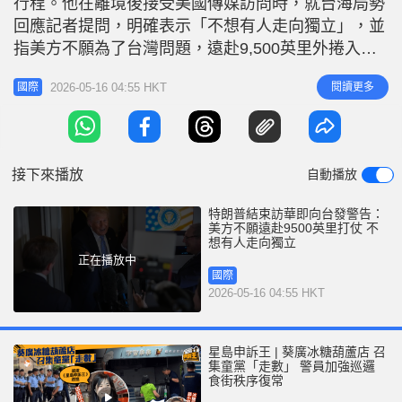
行程。他在離境後接受美國傳媒訪問時，就台海局勢
r
e
i
回應記者提問，明確表示「不想有人走向獨立」，並
n
指美方不願為了台灣問題，遠赴9,500英里外捲入戰
爭，這番言論被外界視為對台方的嚴厲警告。 特朗
g
2026-05-16 04:55 HKT
閱讀更多
國際
普在接受霍士新聞（Fox News）專訪時，被問及與
T
國家主席習近平會晤後，台灣民眾應感到更安全還是
i
更不安全。特朗普採取「中立」立場回應，指這種現
m
狀已持續多年，美方的
接下來播放
自動播放
e
特朗普結束訪華即向台發警告：
美方不願遠赴9500英里打仗 不
想有人走向獨立
正在播放中
國際
2026-05-16 04:55 HKT
星島申訴王 | 葵廣冰糖葫蘆店 召
集童黨「走數」 警員加強巡邏
食街秩序復常