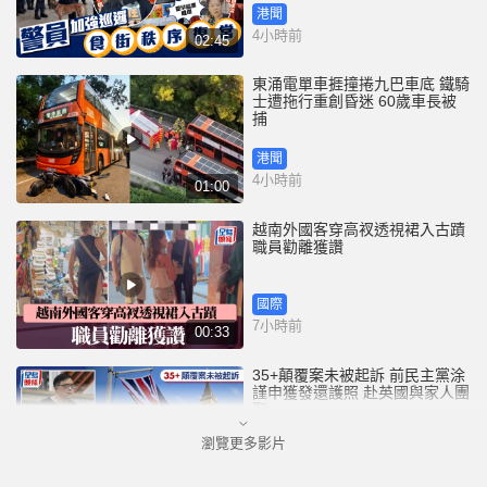
港聞
4小時前
02:45
東涌電單車捱撞捲九巴車底 鐵騎
士遭拖行重創昏迷 60歲車長被
捕
港聞
4小時前
01:00
越南外國客穿高衩透視裙入古蹟
職員勸離獲讚
國際
7小時前
00:33
35+顛覆案未被起訴 前民主黨涂
謹申獲發還護照 赴英國與家人團
聚
瀏覽更多影片
港聞
8小時前
00:58