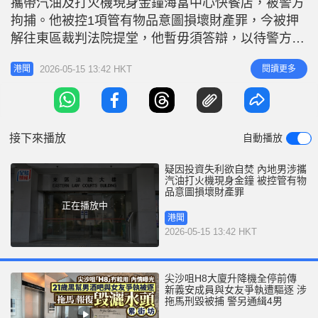
攜帶汽油及打火機現身金鐘海富中心快餐店，被警方
r
e
i
拘捕。他被控1項管有物品意圖損壞財產罪，今被押
n
解往東區裁判法院提堂，他暫毋須答辯，以待警方進
一步調查。裁判官林子康押後案件至6月26日再訊，
g
2026-05-15 13:42 HKT
閱讀更多
港聞
被告沒有保釋申請，須還押候訊。 被告李传雪、持
T
雙程證來港及報稱無業，被控一項管有物品意圖損壞
i
財產。控罪指，被告於2026年5月14日在金鐘夏愨道
m
海富中心麥當勞外保管1
接下來播放
自動播放
e
疑因投資失利欲自焚 內地男涉攜
汽油打火機現身金鐘 被控管有物
品意圖損壞財產罪
正在播放中
港聞
2026-05-15 13:42 HKT
尖沙咀H8大廈升降機全停前傳
新義安成員與女友爭執遭驅逐 涉
拖馬刑毀被捕 警另通緝4男