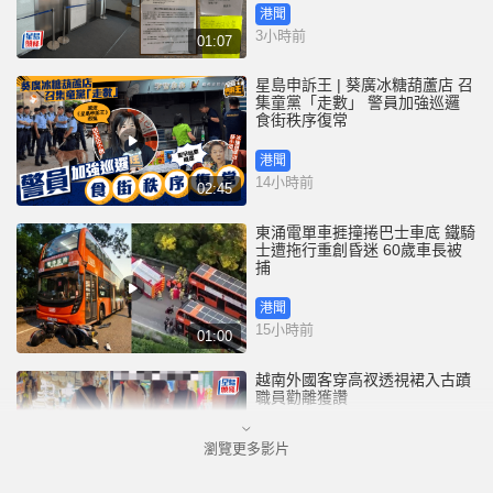
港聞
3小時前
01:07
星島申訴王 | 葵廣冰糖葫蘆店 召
集童黨「走數」 警員加強巡邏
食街秩序復常
港聞
14小時前
02:45
東涌電單車捱撞捲巴士車底 鐵騎
士遭拖行重創昏迷 60歲車長被
捕
港聞
15小時前
01:00
越南外國客穿高衩透視裙入古蹟
職員勸離獲讚
瀏覽更多影片
國際
18小時前
00:33