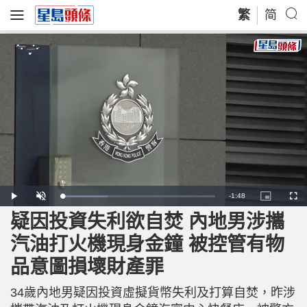
繁
简
R
-
1:48
L
P
U
P
F
o
l
n
i
u
a
a
m
c
l
疑因投資失利欲自焚 內地男涉攜
e
d
y
u
t
l
e
t
u
s
d
e
r
c
m
汽油打火機現身金鐘 被控管有物
:
e
r
2
-
e
9
i
e
a
.
品意圖損壞財產罪
n
n
7
-
4
P
i
%
i
c
34歲內地男疑因投資虛擬貨幣失利及打算自焚，昨涉
t
n
u