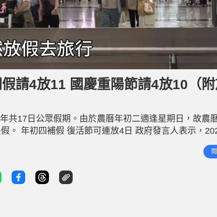
明假請4放11 國慶重陽節請4放10（
，全年共17日公眾假期。由於農曆年初二適逢星期日，故農
。 年初四補假 復活節可連放4日 政府發言人表示，20
補假。根據假期列表，勞動節及聖誕節均在星期六，而農
閱
 節日 日期 日子 一月一日 1月1日 星期五