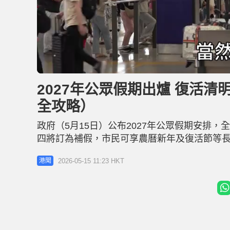
L
U
o
n
a
m
d
u
2027年公眾假期出爐 復活清
e
t
d
e
:
全攻略）
4
0
.
3
政府（5月15日）公布2027年公眾假期安排
5
%
四將訂為補假，市民可享農曆新年及復活節等長假
農曆年初二為星期日，因此將農曆年初四訂為
2026-05-15 11:23 HKT
港聞
及復活節則可連放長假。 2027年公眾假期一覽：