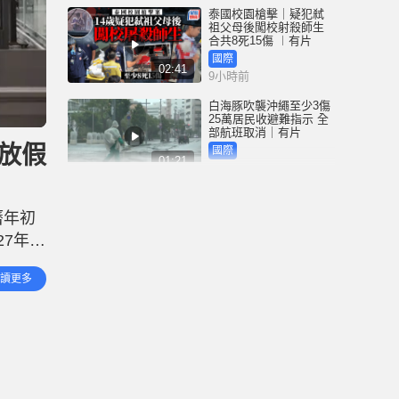
泰國校園槍擊｜疑犯弒
祖父母後闖校射殺師生
合共8死15傷 ︱有片
國際
02:41
9小時前
白海豚吹襲沖繩至少3傷
25萬居民收避難指示 全
部航班取消｜有片
附放假
國際
01:21
11小時前
澳門酒店血案內情｜不
忿大灑金錢卻戴綠帽 41
曆年初
歲內地男商人擸刀叉 專
捅女友要害
27年的
港聞
02:21
11小時前
曆新年
讀更多
國際足協風波｜歐洲足
協強硬落閘 恩芬天奴不
落台便杯葛世界盃
體育
01:37
12小時前
星島申訴王 | 葵廣「二手
書兵團」攔路 專家分享