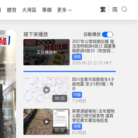
繁
简
育
體育
大灣區
專欄
更多
接下來播放
自動播放
2027年公眾假期出爐 復
活清明假請4放11 國慶重
陽節請4放10（附放假全
正在播放中
攻略）
港聞
2026-05-15 11:23 HKT
四川宜賓市高縣發生4.9
級地震 至少1死6傷｜有
片
中國
00:25
7小時前
將軍澳疑毒狗│去年寵物
公園已現可疑食物 議員
曾促康文署加強巡查
港聞
01:07
8小時前