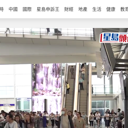
時
中國
國際
星島申訴王
財經
地產
生活
健康
教