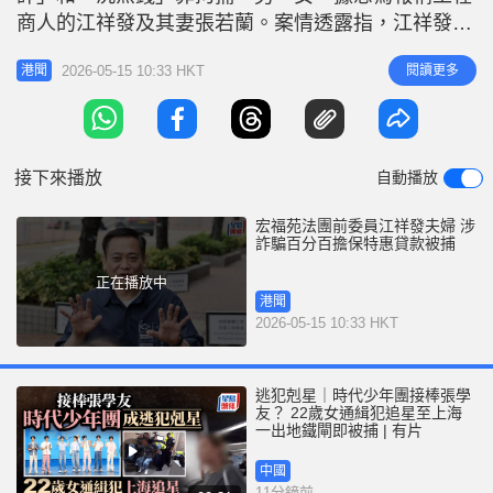
r
e
商人的江祥發及其妻張若蘭。案情透露指，江祥發及
i
其妻同為「藝鍶室內設計工程有限公司」董事，兩人
n
2026-05-15 10:33 HKT
閱讀更多
港聞
涉以欺詐手段，詐騙「百份百擔保特惠貸款計劃」逾
g
數十萬貸款及處理該筆金錢。 政府於2020年4月，透
T
過香港按揭證券公司推出「百份百擔保特惠貸款」計
i
劃，支援受疫情影響的中小
接下來播放
自動播放
m
e
宏福苑法團前委員江祥發夫婦 涉
詐騙百分百擔保特惠貸款被捕
正在播放中
港聞
2026-05-15 10:33 HKT
逃犯剋星｜時代少年團接棒張學
友？ 22歲女通緝犯追星至上海
一出地鐵閘即被捕 | 有片
中國
11分鐘前