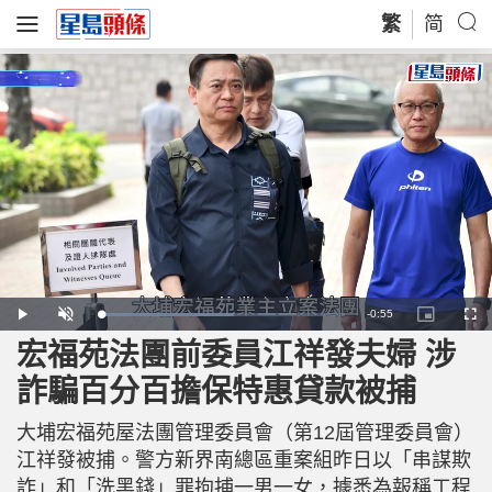
繁
简
R
-
0:55
L
P
U
P
F
o
l
n
i
u
a
a
m
c
l
宏福苑法團前委員江祥發夫婦 涉
e
d
y
u
t
l
e
t
u
s
d
e
r
c
m
詐騙百分百擔保特惠貸款被捕
:
e
r
5
-
e
4
i
e
a
.
n
n
9
大埔宏福苑屋法團管理委員會（第12屆管理委員會）
-
3
P
i
%
i
江祥發被捕。警方新界南總區重案組昨日以「串謀欺
c
t
n
詐」和「洗黑錢」罪拘捕一男一女，據悉為報稱工程
u