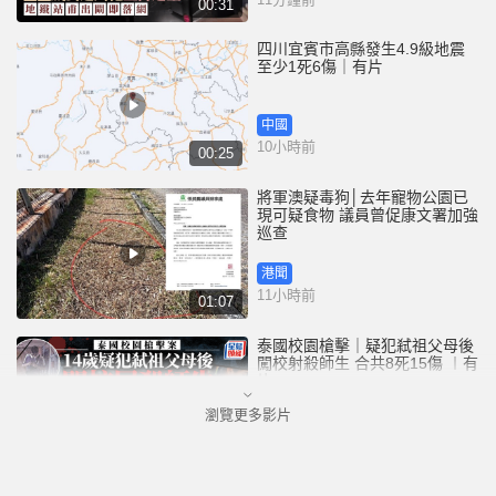
00:31
四川宜賓市高縣發生4.9級地震
至少1死6傷｜有片
中國
10小時前
00:25
將軍澳疑毒狗│去年寵物公園已
現可疑食物 議員曾促康文署加強
巡查
港聞
11小時前
01:07
泰國校園槍擊｜疑犯弒祖父母後
闖校射殺師生 合共8死15傷 ︱有
片
瀏覽更多影片
國際
12小時前
02:41
白海豚吹襲沖繩至少3傷 25萬居