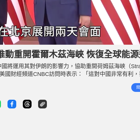
推動重開霍爾木茲海峽 恢復全球能源
，中國將運用其對伊朗的影響力，協助重開荷姆茲海峽（Strait
接受美國財經頻道CNBC訪問時表示：「這對中國非常有利
領導層仍有影響力。」他指出，中國是全球最大原油進口
閱
油進口來自中東地區；同時幾乎所有伊朗