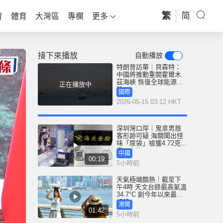
繁
简
育
體育
大灣區
專欄
更多
接下來播放
自動播放
特朗普訪華｜貝森特：
中國將推動重開霍爾木
茲海峽 恢復全球能源運
正在播放中
輸
國際
2026-05-15 03:12 HKT
深圳灣口岸｜鬼祟男旅
客形跡可疑 海關聞出怪
味「尿袋」檢獲4.72克冰
毒｜有片
中國
00:19
5小時前
天氣極端酷熱｜截至下
午4時 天文台錄最高氣溫
34.7°C 創今年以來最高
紀錄
港聞
01:42
5小時前