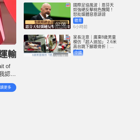
國際足協風波｜恩芬天
奴強硬反擊桃色醜聞！
怒批媒體惡意誹謗
體育
02:08
6小時前
家長注意｜廣東8歲男童
模仿「超人迪加」 2.6米
高台跳下腳跟骨折｜有
片
運輸
中國
00:31
6小時前
 of
黃大仙血案│死者預謀報
，我認為
復噪音滋擾 聽到樓上單
位拉鐵閘聲 攜刀等𨋢伏
國，
擊傷者
港聞
讀更多
02:38
7小時前
國際足協風波｜恩芬天
奴醜聞連環爆 涉動用
UEFA公款付情婦「掩口
費」
體育
02:08
7小時前
大阪地鐵列車乘客「尿
袋」起火 御堂筋線一度