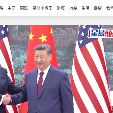
時
中國
國際
星島申訴王
財經
地產
生活
健康
教