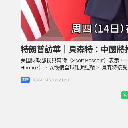
L
U
o
n
a
m
d
u
特朗普訪華｜貝森特：中國將
e
t
d
e
:
2
美國財政部長貝森特（Scott Bessent）表示
3
.
5
Hormuz），以恢復全球能源運輸。 貝森特
6
%
他們會在幕後發揮作用，只要任何一方對伊朗
2026-05-15 03:12 HKT
國際
2024年約一成進口來自伊朗，而超過一半石