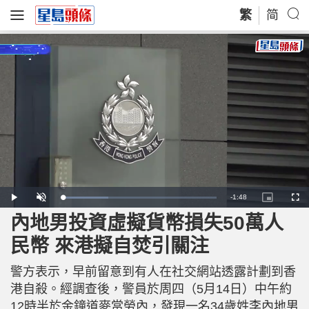
繁
简
R
-
1:48
L
P
U
P
F
o
l
n
i
u
a
a
m
c
l
內地男投資虛擬貨幣損失50萬人
e
d
y
u
t
l
e
t
u
s
d
e
r
c
m
民幣 來港擬自焚引關注
:
e
r
2
-
e
9
i
e
a
.
n
n
7
警方表示，早前留意到有人在社交網站透露計劃到香
-
4
P
i
%
i
港自殺。經調查後，警員於周四（5月14日）中午約
c
t
n
12時半於金鐘道麥當勞內，發現一名34歲姓李內地男
u