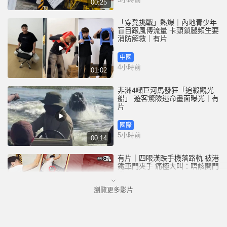
00:25
「穿凳挑戰」熱爆｜內地青少年
盲目跟風博流量 卡頸鎖腿頻生要
消防解救｜有片
中國
4小時前
01:02
非洲4噸巨河馬發狂「追殺觀光
船」 遊客驚險逃命畫面曝光｜有
片
國際
5小時前
00:14
有片｜四眼漢跌手機落路軌 被港
鐵車門夾手 痛極大叫：唔該開門
喇
瀏覽更多影片
港聞
5小時前
00:26
天氣極端酷熱︱大埔船灣行山男