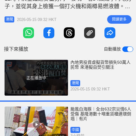
r
e
子，並從其身上檢獲一個打火機和兩樽易燃液體。
i
網上圖片所見，男子被捕時大批食客在旁圍觀，有警
n
2026-05-15 09:32 HKT
閱讀更多
港聞
員身穿戰術背心。目擊者稱男子被捕時「好冷靜，完
g
全冇反抗」。 涉案內地男子涉嫌「管有任何物品意
T
圖摧毁或損壞財產」被捕，正被警方扣查。案件由港
i
島總區重案組跟進。案件中無
接下來播放
自動播放
m
e
內地男投資虛擬貨幣損失50萬人
民幣 來港擬自焚引關注
正在播放中
港聞
2026-05-15 09:32 HKT
颱風白海豚︱全台632宗災情6人
受傷 基隆港數十噸重貨櫃連環倒
塌｜有片
中國
3小時前