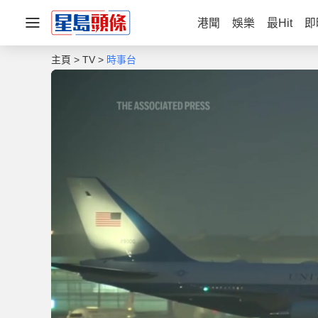
港聞
娛樂
最Hit
即
主頁
TV
時事台