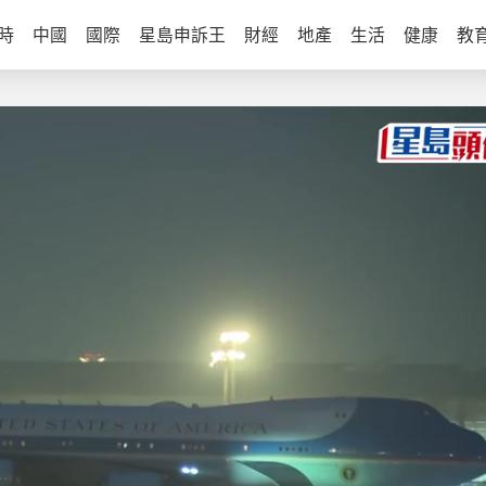
時
中國
國際
星島申訴王
財經
地產
生活
健康
教