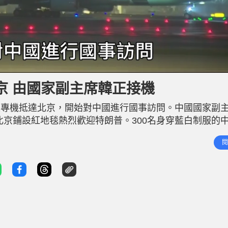
京 由國家副主席韓正接機
13日晚乘專機抵達北京，開始對中國進行國事訪問。中國國家副
北京鋪設紅地毯熱烈歡迎特朗普。300名身穿藍白制服的
舷梯。他的兒子埃里克（Eric Trump）與媳婦勞拉
閱
sk）先後走下舷梯。 為了彰顯這次訪問的重