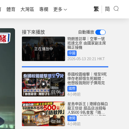
繁
简
育
體育
大灣區
專欄
更多
接下來播放
自動播放
特朗普訪華｜空軍一號
抵達北京 由國家副主席
韓正接機
正在播放中
中國
2026-05-13 20:21 HKT
泰國校園槍擊｜增至9死
倖存老師憶生死瞬間：
他想殺我剛好子彈用完
國際
01:08
4小時前
星島申訴王 | 港婦自稱白
龍王信徒 甜品店派錢每
人$500 9名食客「唔敢
拎」 白龍王香港弟子親
港聞
解謎團
02:44
4小時前