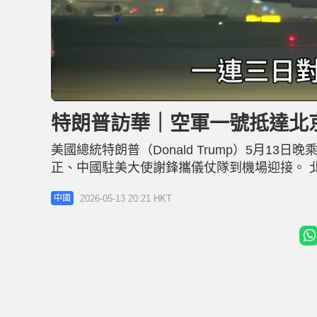
L
U
o
n
a
m
d
u
特朗普訪華｜空軍一號抵達北
e
t
d
e
:
4
美國總統特朗普（Donald Trump）5月
9
.
6
正、中國駐美大使謝鋒攜儀仗隊到機場迎接。 
0
%
童揮舞着中美兩國國旗，迎接特朗普走下空軍一號的
2026-05-13 20:21 HKT
中國
（Lara），以及商業大亨馬斯克（Elon Mu