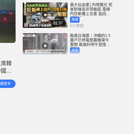
黃大仙血案│內情曝光 死
者對噪音非常敏感 電梯
內狂斬樓上住客 返回住
所墮樓亡
港聞
01:37
5小時前
颱風白海豚｜沖繩約1.5
萬戶仍停電那霸機場今
重開 颱風料明午登陸浙
閩沿海
港聞
01:06
5小時前
主席韓
泰國校園槍擊 | 14歲槍手
中國兒
沉默少友 案發前疑遭欺
凌 被同學反鎖廁所內
國際
讀更多
01:08
6小時前
黃大仙上邨7分鐘內連爆
血案 26歲男電梯內全身
刀傷送院 另一46歲男倒
斃平台
港聞
01:37
6小時前
逃犯剋星｜時代少年團
接棒張學友？ 22歲女通