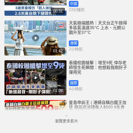
中國
23分鐘前
00:31
天氣極端酷熱｜天文台正午錄得
多區氣溫達35°C 上水、元朗公
園升至37°C
港聞
2小時前
01:42
泰國校園槍擊｜增至9死 倖存老
師憶生死瞬間：他想殺我剛好子
彈用完
國際
4小時前
01:08
星島申訴王 | 港婦自稱白龍王信
徒 甜品店派錢每人$500 9名食
客「唔敢拎」 白龍王香港弟子親
解謎團
瀏覽更多影片
港聞
5小時前
02:44