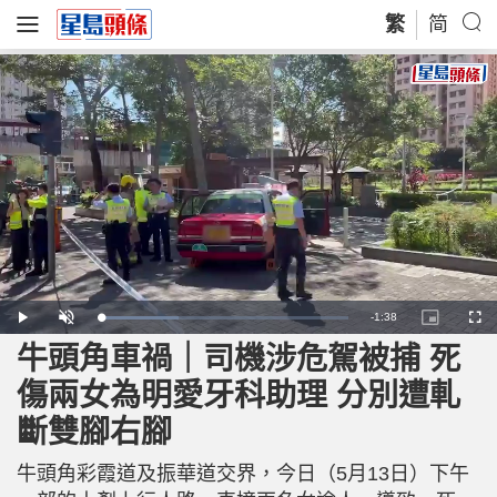
繁
简
R
-
1:38
L
P
U
P
F
o
l
n
i
u
a
a
m
c
l
牛頭角車禍｜司機涉危駕被捕 死
e
d
y
u
t
l
e
t
u
s
d
e
r
c
m
傷兩女為明愛牙科助理 分別遭軋
:
e
r
3
-
e
1
i
e
a
.
斷雙腳右腳
n
n
5
-
7
P
i
%
i
c
牛頭角彩霞道及振華道交界，今日（5月13日）下午
t
n
u