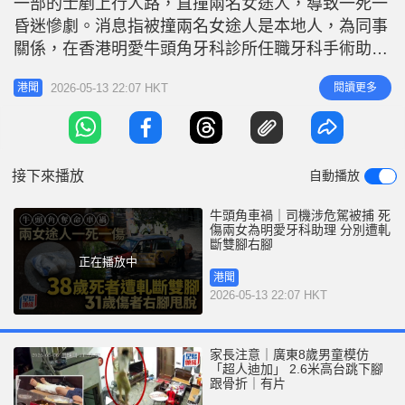
一部的士剷上行人路，直撞兩名女途人，導致一死一
r
e
i
昏迷慘劇。消息指被撞兩名女途人是本地人，為同事
n
關係，在香港明愛牛頭角牙科診所任職牙科手術助
理。其中38歲姓徐死者被軋斷雙腳，另一名同姓俆的
g
2026-05-13 22:07 HKT
閱讀更多
港聞
31歲昏迷傷者被軋斷右腳，仍在伊利沙伯醫院搶救。
T
目前，70歲姓吳男司機涉嫌危險駕駛引致他人死亡被
i
捕，正被扣查。 的士司機報稱煞車失靈 據了解，事
m
發於今日下午1時許，吳男
接下來播放
自動播放
e
牛頭角車禍｜司機涉危駕被捕 死
傷兩女為明愛牙科助理 分別遭軋
斷雙腳右腳
正在播放中
港聞
2026-05-13 22:07 HKT
家長注意｜廣東8歲男童模仿
「超人迪加」 2.6米高台跳下腳
跟骨折｜有片