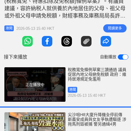
(税務寬免、特惠扣除及免税額)條例草案》。有議員
r
e
i
建議，容許納税人就供養於內地居住的父母、祖父母
n
或外祖父母申請免税額，財經事務及庫務局局長許正
宇回應時指，現行規定受養人須「通常居住於香
g
2026-05-13 15:40 HKT
閱讀更多
港聞
港」，是為避免免税額被濫用。 許正宇：擴展父母
T
免稅額至內地執行有困難 許正宇回應時表示，理解
i
越來越多長者選擇在內地城市安老，但如將免税額擴
m
展至居住於香港以外的受養人，
接下來播放
自動播放
e
稅務寬免條例草案三讀通過 議員
促居內地父母納免稅額 政府：維
持居港規定免濫用
正在播放中
港聞
2026-05-13 15:40 HKT
尖沙咀H8大廈升降機全停前傳
新義安成員與女友爭執遭驅逐 涉
拖馬刑毀被捕 警另通緝4男