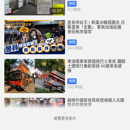
港聞
3小時前
01:07
星島申訴王 | 葵廣冰糖葫蘆店 召
集童黨「走數」 警員加強巡邏
食街秩序復常
港聞
14小時前
02:45
東涌電單車捱撞捲巴士車底 鐵騎
士遭拖行重創昏迷 60歲車長被
捕
港聞
15小時前
01:00
越南外國客穿高衩透視裙入古蹟
職員勸離獲讚
瀏覽更多影片
國際
18小時前
00:33