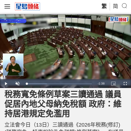
繁
简
R
-
1:38
L
P
U
P
F
o
l
n
i
u
a
a
m
c
l
稅務寬免條例草案三讀通過 議員
e
d
y
u
t
l
e
t
u
s
d
e
r
c
m
促居內地父母納免稅額 政府：維
:
e
r
3
-
e
1
i
e
a
.
持居港規定免濫用
n
n
1
-
6
P
i
%
i
c
立法會今日（13日）三讀通過《2026年税務(修訂)
t
n
u