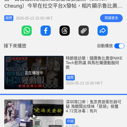
r
e
Cheung）今早在社交平台X發帖，相片顯示魯比奧在
i
空軍一號，當時他穿上委內瑞拉前總統馬杜羅
n
2026-05-13 15:00 HKT
閱讀更多
國際
（Nicolas Maduro）被美國抓捕時的同款NIKE運動
g
套裝。相片即時引起關注。 照片所見，魯比奧一臉
T
嚴肅的站在機艙內，穿著的運動服疑似今年一月，馬
i
杜羅
接下來播放
自動播放
m
e
特朗普訪華︱隨團魯比奧穿NIKE
Tech惹熱議 與馬杜羅運動服同
款
正在播放中
國際
2026-05-13 15:00 HKT
深圳灣口岸｜鬼祟男旅客形跡可
疑 海關聞出怪味「尿袋」檢獲
4.72克冰毒｜有片
中國
4小時前