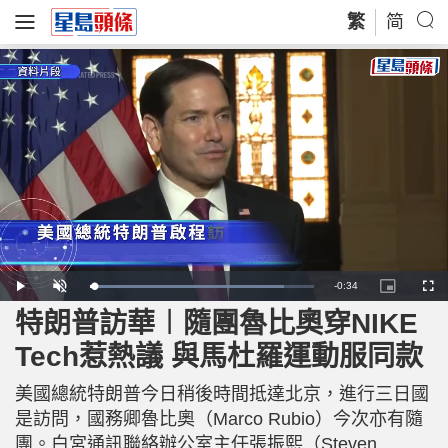
繁
简
R
-
0:34
L
P
U
P
F
o
l
n
i
u
a
a
m
c
l
特朗普訪華︱隨團魯比奧穿NIKE
e
d
y
u
t
l
e
t
u
s
d
e
r
c
m
Tech惹熱議 與馬杜羅運動服同款
:
e
r
8
-
e
6
i
e
a
.
n
n
6
美國總統特朗普今日稍後時間抵達北京，進行三日國
-
8
P
i
%
i
是訪問，國務卿魯比奧（Marco Rubio）今次亦有隨
c
t
n
團。白宮通訊聯絡辦公室主任張振熙（Steven
u