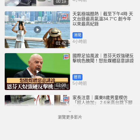
00:19
天氣極端酷熱｜截至下午4時 天
文台錄最高氣溫34.7°C 創今年
以來最高紀錄
港聞
4小時前
01:42
國際足協風波｜恩芬天奴強硬反
擊桃色醜聞！怒批媒體惡意誹謗
體育
5小時前
02:08
家長注意｜廣東8歲男童模仿
「超人迪加」 2.6米高台跳下腳
跟骨折｜有片
瀏覽更多影片
中國
6小時前
00:31
黃大仙血案│死者預謀報復噪音