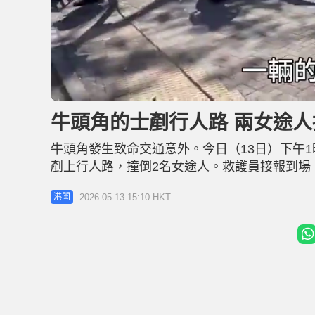
L
U
o
n
a
m
d
u
牛頭角的士剷行人路 兩女途人
e
t
d
e
:
3
牛頭角發生致命交通意外。今日（13日）下午1
1
.
0
剷上行人路，撞倒2名女途人。救護員接報到場
2
%
別送往聯合醫院和伊利沙伯醫院。其中38歲女
2026-05-13 15:10 HKT
港聞
中，70歲姓吳的士男司機亦報稱胸口痛，被送