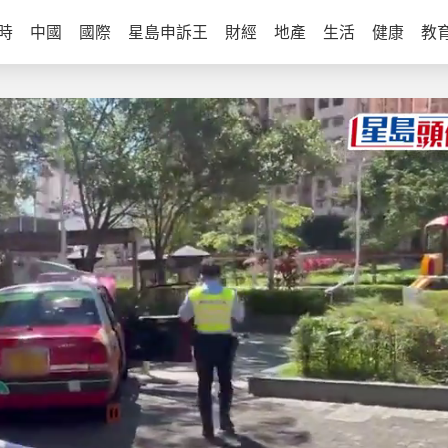
時
中國
國際
星島申訴王
財經
地產
生活
健康
教