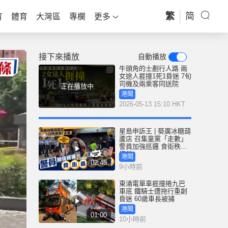
繁
简
育
體育
大灣區
專欄
更多
接下來播放
自動播放
牛頭角的士剷行人路 兩
女途人捱撞1死1昏迷 7旬
司機及兩乘客同送院
正在播放中
港聞
2026-05-13 15:10 HKT
星島申訴王 | 葵廣冰糖葫
蘆店 召集童黨「走數」
警員加強巡邏 食街秩序
復常
港聞
02:45
9小時前
東涌電單車捱撞捲九巴
車底 鐵騎士遭拖行重創
昏迷 60歲車長被捕
港聞
01:00
10小時前