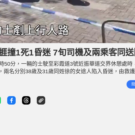
捱撞1死1昏迷 7旬司機及兩乘客同送
時50分，一輛的士駛至彩霞道3號近振華道交界休憩處時
，兩名分別38歲及31歲同姓徐的女途人陷入昏迷，由救
子在聯合醫院經搶救後不治，31歲女子則仍在伊院搶救。 
閱
往聯合醫院治理；的士上一對分別62歲姓楊和姓馬的夫婦