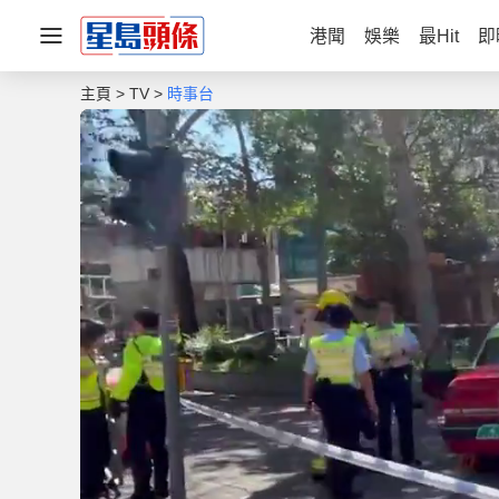
港聞
娛樂
最Hit
即
主頁
TV
時事台