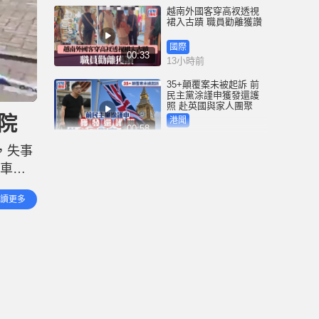
越南外國客穿高衩透視
裙入古蹟 職員勸離獲讚
國際
00:33
13小時前
35+顛覆案未被起訴 前
民主黨涂謹申獲發還護
照 赴英國與家人團聚
院
港聞
00:58
13小時前
，失事
薄扶林域多利道重60公
護車分
斤野豬被困引水道 漁護
人員射麻醉槍消防救起
事件
港聞
讀更多
00:34
乘客
16小時前
屯馬綫錦上路站附近信
號設備故障 列車服務一
度受阻
港聞
00:43
16小時前
衞生署突擊巡查多區 檢
獲約百盒未註冊藥劑製