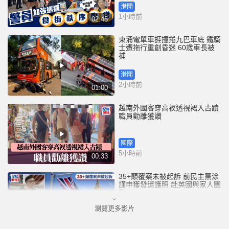
港聞
1小時前
02:45
東涌電單車捱撞捲九巴車底 鐵騎
士遭拖行重創昏迷 60歲車長被
捕
港聞
2小時前
01:00
越南外國客穿高衩透視裙入古蹟
職員勸離獲讚
國際
5小時前
00:33
35+顛覆案未被起訴 前民主黨涂
謹申獲發還護照 赴英國與家人團
聚
瀏覽更多影片
港聞
5小時前
00:58