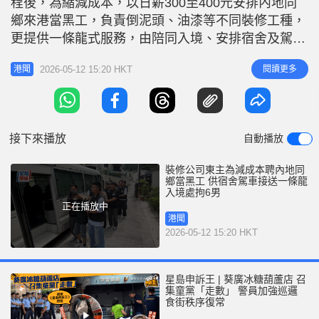
程後，為縮減成本，以日薪300至400元安排內地同
r
e
i
鄉來港當黑工，負責倒泥頭、油漆等不同裝修工種，
n
更提供一條龍式服務，由陪同入境、安排宿舍及駕車
接送裝修單位，一手包辦，入境處經調查後，今（12
g
2026-05-12 15:20 HKT
閱讀更多
港聞
日）在大埔採執法行動，拘捕一名男僱主及5名非法
T
勞工。 入境處特遣隊副指揮官巫泉傑講行動詳情時
i
表示，經過深入調查及情報分析，發現有本地裝修公
m
司東主，在裝修工程期間為降
接下來播放
自動播放
e
裝修公司東主為減成本聘內地同
鄉當黑工 供宿舍駕車接送一條龍
入境處拘6男
正在播放中
港聞
2026-05-12 15:20 HKT
星島申訴王 | 葵廣冰糖葫蘆店 召
集童黨「走數」 警員加強巡邏
食街秩序復常