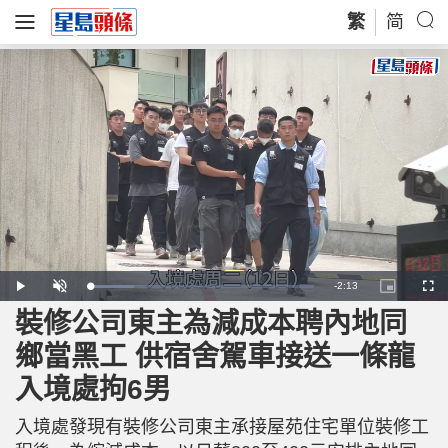
繁
简
R
-
2:13
L
P
U
P
F
o
l
n
i
u
a
a
m
c
l
裝修公司東主為減成本聘內地同
e
d
y
u
t
l
e
t
u
s
d
e
r
c
m
鄉當黑工 供宿舍駕車接送一條龍
:
e
r
1
-
e
9
i
e
a
.
入境處拘6男
n
n
8
-
1
P
i
%
i
c
入境處發現有裝修公司東主承接屋苑住宅單位裝修工
t
n
u