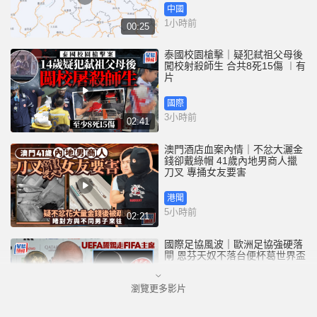
中國
1小時前
00:25
泰國校園槍擊｜疑犯弒祖父母後
闖校射殺師生 合共8死15傷 ︱有
片
國際
3小時前
02:41
澳門酒店血案內情｜不忿大灑金
錢卻戴綠帽 41歲內地男商人擸
刀叉 專捅女友要害
港聞
5小時前
02:21
國際足協風波｜歐洲足協強硬落
閘 恩芬天奴不落台便杯葛世界盃
瀏覽更多影片
體育
5小時前
01:37