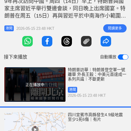
9年再次訪問中國。周四（14日）早上，特朗普與國
r
e
i
家主席習近平舉行雙邊會談，同日晚上出席國宴。特
n
朗普在周五（15日）再與習近平於中南海作小範圍會
晤。 5月15日 王毅：台灣問題是中美元首會晤重點議
g
2026-05-15 23:48 HKT
閱讀更多
港聞
題 23：10 新華社報道，外長王毅向媒體介紹中美元
T
首會晤情況和共識。王毅提到，習近平主席同特朗普
i
總統就事關中美關係以及世界和平發展的重大問題持
m
續進行坦誠、深
接下來播放
自動播放
e
特朗普訪華︱特朗普登空軍一號
離華 外長王毅：中美元首達成一
系列共識︱不斷更新
正在播放中
港聞
2026-05-15 23:48 HKT
四川宜賓市高縣發生4.9級地震
至少1死6傷｜有片