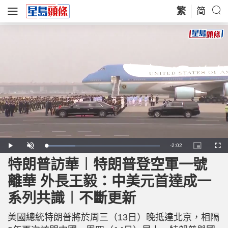
繁
简
R
-
2:02
L
P
U
P
F
o
l
n
i
u
a
a
m
c
l
特朗普訪華︱特朗普登空軍一號
e
d
y
u
t
l
e
t
u
s
d
e
r
c
m
離華 外長王毅：中美元首達成一
:
e
r
2
-
e
5
i
e
a
.
系列共識︱不斷更新
n
n
7
-
3
P
i
%
i
c
美國總統特朗普將於周三（13日）晚抵達北京，相隔
t
n
u