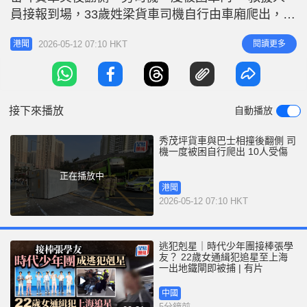
r
e
員接報到場，33歲姓梁貨車司機自行由車廂爬出，他
i
受輕傷由救護員即場檢查。消息指，姓李(39歲)巴士
n
2026-05-12 07:10 HKT
閱讀更多
港聞
司機及車上8名乘客，3男5女，年齡介乎30至69歲，
g
全部人輕傷。 據了解，涉事貨車事發時由寶琳路右
T
轉入寶達邨，巴士則由寶琳路向觀塘方向行駛，期間
i
懷疑有人衝燈，兩車
接下來播放
自動播放
m
e
秀茂坪貨車與巴士相撞後翻側 司
機一度被困自行爬出 10人受傷
正在播放中
港聞
2026-05-12 07:10 HKT
逃犯剋星｜時代少年團接棒張學
友？ 22歲女通緝犯追星至上海
一出地鐵閘即被捕 | 有片
中國
5分鐘前