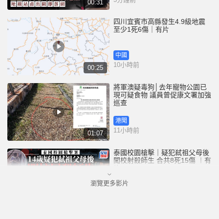
00:31
四川宜賓市高縣發生4.9級地震
至少1死6傷｜有片
中國
10小時前
00:25
將軍澳疑毒狗│去年寵物公園已
現可疑食物 議員曾促康文署加強
巡查
港聞
11小時前
01:07
泰國校園槍擊｜疑犯弒祖父母後
闖校射殺師生 合共8死15傷 ︱有
片
瀏覽更多影片
國際
12小時前
02:41
白海豚吹襲沖繩至少3傷 25萬居