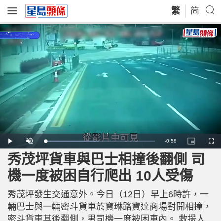
繁
简
R
-
0:58
L
P
U
P
F
o
l
n
i
u
a
a
m
c
l
秀茂坪貨車與巴士相撞後翻側 司
e
d
y
u
t
l
e
t
u
s
d
e
r
c
m
機一度被困自行爬出 10人受傷
:
e
r
4
-
e
9
i
e
a
.
n
n
1
秀茂坪發生交通意外。今日（12日）早上6時許，一
-
5
P
i
%
i
輛巴士與一輛密斗貨車於寶琳路寶達商場對開相撞，
c
t
n
密斗貨車其後翻側，男司機一度被困車內。 救援人
u