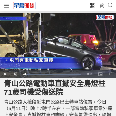
繁
简
R
-
0:21
L
P
U
P
F
o
l
n
i
u
a
a
m
c
l
青山公路電動車直撼安全島燈柱
e
d
y
u
t
l
e
t
u
s
d
e
r
c
m
71歲司機受傷送院
:
e
r
1
-
e
0
i
e
a
0
n
n
.
青山公路大欖段近屯門公路巴士轉車站位置，今日
-
0
P
i
0
i
（5月11日）晚上7時半左右，一部電動私家車意外撞
%
c
t
n
上安全島，直撼燈柱車頭盡毀，安全氣袋彈出，現場
u