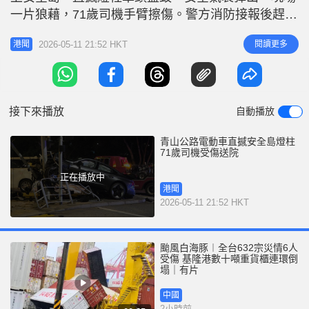
r
e
一片狼藉，71歲司機手臂擦傷。警方消防接報後趕至
i
救援並指揮交通，其後司機送屯門醫院治理，拖車亦
n
2026-05-11 21:52 HKT
閱讀更多
港聞
到場將私家車拖走，意外原因仍在調查。
g
T
i
接下來播放
自動播放
m
e
青山公路電動車直撼安全島燈柱
71歲司機受傷送院
正在播放中
港聞
2026-05-11 21:52 HKT
颱風白海豚︱全台632宗災情6人
受傷 基隆港數十噸重貨櫃連環倒
塌｜有片
中國
2小時前