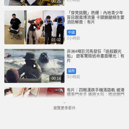
00:25
「穿凳挑戰」熱爆｜內地青少年
盲目跟風博流量 卡頸鎖腿頻生要
消防解救｜有片
中國
2小時前
01:02
非洲4噸巨河馬發狂「追殺觀光
船」 遊客驚險逃命畫面曝光｜有
片
國際
3小時前
00:14
有片｜四眼漢跌手機落路軌 被港
鐵車門夾手 痛極大叫：唔該開門
喇
瀏覽更多影片
港聞
4小時前
00:26
天氣極端酷熱︱大埔船灣行山男